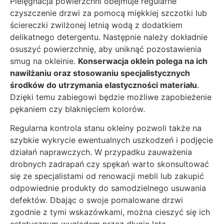
Pielęgnacja powierzchni obejmuje regularne
czyszczenie drzwi za pomocą miękkiej szczotki lub
ściereczki zwilżonej letnią wodą z dodatkiem
delikatnego detergentu. Następnie należy dokładnie
osuszyć powierzchnię, aby uniknąć pozostawienia
smug na okleinie.
Konserwacja oklein polega na ich
nawilżaniu oraz stosowaniu specjalistycznych
środków do utrzymania elastyczności materiału
.
Dzięki temu zabiegowi będzie możliwe zapobieżenie
pękaniem czy blaknięciem kolorów.
Regularna kontrola stanu okleiny pozwoli także na
szybkie wykrycie ewentualnych uszkodzeń i podjęcie
działań naprawczych. W przypadku zauważenia
drobnych zadrapań czy spękań warto skonsultować
się ze specjalistami od renowacji mebli lub zakupić
odpowiednie produkty do samodzielnego usuwania
defektów. Dbając o swoje pomalowane drzwi
zgodnie z tymi wskazówkami, można cieszyć się ich