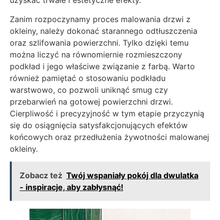
uzyskać trwałe i estetyczne efekty.
Zanim rozpoczynamy proces malowania drzwi z
okleiny, należy dokonać starannego odtłuszczenia
oraz szlifowania powierzchni. Tylko dzięki temu
można liczyć na równomiernie rozmieszczony
podkład i jego właściwe związanie z farbą. Warto
również pamiętać o stosowaniu podkładu
warstwowo, co pozwoli uniknąć smug czy
przebarwień na gotowej powierzchni drzwi.
Cierpliwość i precyzyjność w tym etapie przyczynią
się do osiągnięcia satysfakcjonujących efektów
końcowych oraz przedłużenia żywotności malowanej
okleiny.
Zobacz też
Twój wspaniały pokój dla dwulatka
- inspiracje, aby zabłysnąć!