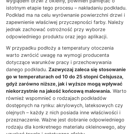
wyglądem drzwi z okleiny, powinien pamiętać o
istotnym etapie tego procesu – nakładaniu podkładu.
Podkład ma na celu wyrównanie powierzchni drzwi i
zapewnienie właściwej przyczepności farby. Należy
jednak zachować ostrożność przy wyborze
odpowiedniego produktu oraz jego aplikacji.
W przypadku podłoży a temperatury otoczenia
warto zwrócić uwagę na wymogi producenta
dotyczące warunków pracy i przechowywania
danego podkładu.
Zazwyczaj zaleca się stosowanie
go w temperaturach od 10 do 25 stopni Celsjusza,
gdyż zarówno niższe, jak i wyższe mogą wpływać
niekorzystnie na jakość końcową malowania.
Warto
również wspomnieć o rodzajach podkładów
dostępnych na rynku: akrylowych, lateksowych czy
olejnych – każdy z nich posiada inne właściwości i
przeznaczenie. Ważne jest dobranie odpowiedniego
rodzaju dla konkretnego materiału okleinowego, aby