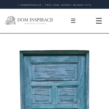
★
DOMINSPIRACJE – TWÓJ DOM, OGRÓD I WŁASNY STYL.
☰
☰