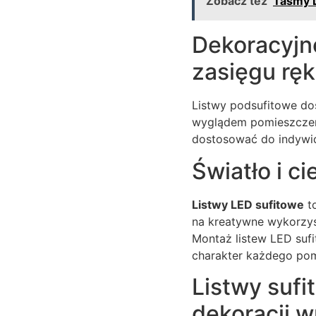
Zobacz też
Taśmy L
Dekoracyjn
zasięgu ręk
Listwy podsufitowe do
wyglądem pomieszczeni
dostosować do indywidu
Światło i c
Listwy LED sufitowe
to
na kreatywne wykorzyst
Montaż listew LED sufi
charakter każdego pom
Listwy suf
dekoracji w