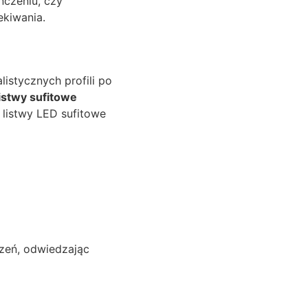
ńczeniu, czy
ekiwania.
istycznych profili po
istwy sufitowe
listwy LED sufitowe
rzeń, odwiedzając