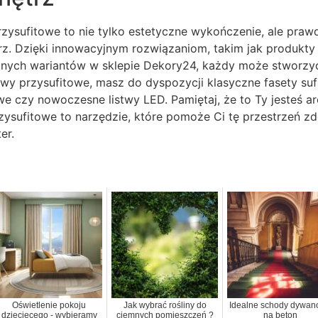
zysufitowe to nie tylko estetyczne wykończenie, ale praw
rz. Dzięki innowacyjnym rozwiązaniom, takim jak produkty
pnych wariantów w sklepie Dekory24, każdy może stworzy
twy przysufitowe, masz do dyspozycji klasyczne fasety suf
we czy nowoczesne listwy LED. Pamiętaj, że to Ty jesteś a
rzysufitowe to narzędzie, które pomoże Ci tę przestrzeń zd
er.
Oświetlenie pokoju
Jak wybrać rośliny do
Idealne schody dywa
dziecięcego - wybieramy
ciemnych pomieszczeń ?
na beton