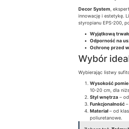
Decor System
, eksper
innowację i estetykę. 
styropianu EPS-200, p
Wyjątkową trwał
Odporność na us
Ochronę przed wi
Wybór ideal
Wybierając listwy suf
Wysokość pomie
10-20 cm, dla niż
Styl wnętrza
– od
Funkcjonalność
–
Materiał
– od kla
poliuretanowe.