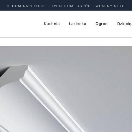
★
DOMINSPIRACJE – TWÓJ DOM, OGRÓD I WŁASNY STYL.
Kuchnia
Łazienka
Ogród
Dziecię