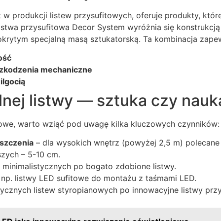
t w produkcji listew przysufitowych, oferuje produkty, któr
Listwa przysufitowa Decor System wyróżnia się konstrukcją
okrytym specjalną masą sztukatorską. Ta kombinacja zape
ość
zkodzenia mechaniczne
lgocią
nej listwy — sztuka czy nauk
itowe, warto wziąć pod uwagę kilka kluczowych czynników:
szczenia
– dla wysokich wnętrz (powyżej 2,5 m) polecane 
szych – 5-10 cm.
 minimalistycznych po bogato zdobione listwy.
 np. listwy LED sufitowe do montażu z taśmami LED.
sycznych listew styropianowych po innowacyjne listwy prz