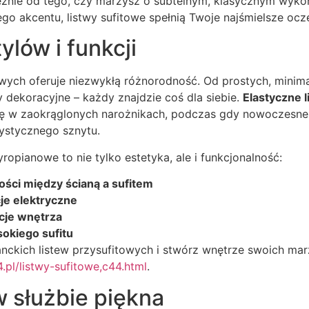
ależnie od tego, czy marzysz o subtelnym, klasycznym wyko
o akcentu, listwy sufitowe spełnią Twoje najśmielsze ocz
ylów i funkcji
owych oferuje niezwykłą różnorodność. Od prostych, minimal
 dekoracyjne – każdy znajdzie coś dla siebie.
Elastyczne l
ę w zaokrąglonych narożnikach, podczas gdy nowoczesne 
ystycznego sznytu.
ropianowe to nie tylko estetyka, ale i funkcjonalność:
ści między ścianą a sufitem
je elektryczne
cje wnętrza
sokiego sufitu
nckich listew przysufitowych i stwórz wnętrze swoich ma
.pl/listwy-sufitowe,c44.html
.
 służbie piękna