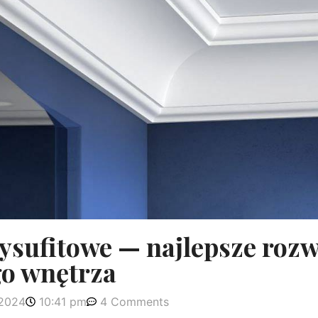
ysufitowe — najlepsze roz
go wnętrza
 2024
10:41 pm
4 Comments