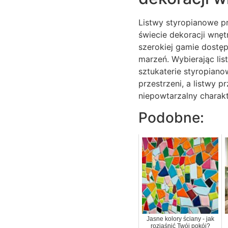
Listwy styropianowe pr
świecie dekoracji wnęt
szerokiej gamie dostę
marzeń. Wybierając lis
sztukaterie styropiano
przestrzeni, a listwy p
niepowtarzalny charakt
Podobne:
Jasne kolory ściany - jak
rozjaśnić Twój pokój?