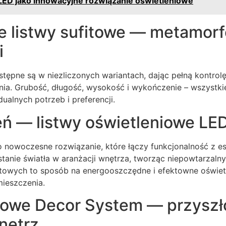
ED jako innowacyjne rozwiązanie oświetleniowe
e listwy sufitowe — metamor
i
stępne są w niezliczonych wariantach, dając pełną kontro
a. Grubość, długość, wysokość i wykończenie – wszystki
alnych potrzeb i preferencji.
ień — listwy oświetleniowe LED
 nowoczesne rozwiązanie, które łączy funkcjonalność z es
anie światła w aranżacji wnętrza, tworząc niepowtarzalny 
towych to sposób na energooszczędne i efektowne oświetle
ieszczenia.
itowe Decor System — przyszł
nętrz