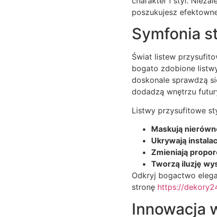
charakter i styl. Niez
poszukujesz efektowneg
Symfonia st
Świat listew przysufit
bogato zdobione listwy
doskonale sprawdzą si
dodadzą wnętrzu futur
Listwy przysufitowe sty
Maskują nierówno
Ukrywają instalac
Zmieniają propor
Tworzą iluzję wy
Odkryj bogactwo elega
stronę
https://dekory24
Innowacja w