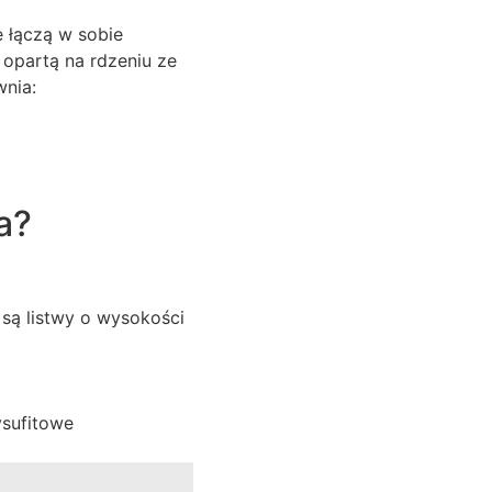
e łączą w sobie
 opartą na rdzeniu ze
wnia:
a?
są listwy o wysokości
ysufitowe