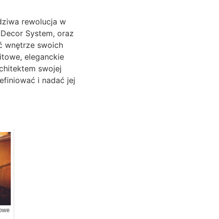
dziwa rewolucja w
 Decor System, oraz
ć wnętrze swoich
itowe, eleganckie
rchitektem swojej
efiniować i nadać jej
nowe