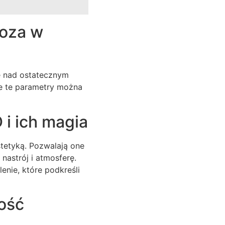
foza w
lę nad ostatecznym
e te parametry można
 i ich magia
tetyką. Pozwalają one
nastrój i atmosferę.
nie, które podkreśli
ość