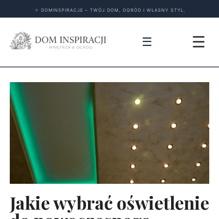
★
DOMINSPIRACJE – TWÓJ DOM, OGRÓD I WŁASNY STYL.
☰
☰
Jakie wybrać oświetlenie