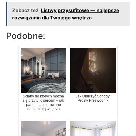
Zobacz też
Listwy przysufitowe — najlepsze
rozwiązania dla Twojego wnętrza
Podobne:
Ściany do których można
Jak Obliczyć Schody:
się przytulić sercem – jak
Prosty Przewodnik
panele tapicerowane
odmieniają wnętrza