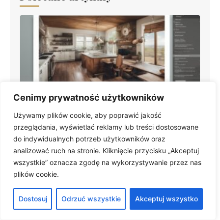
Cenimy prywatność użytkowników
Maksymalna długość krokwi bez podparcia –
kluczowe informacje dla więźby
Używamy plików cookie, aby poprawić jakość
przeglądania, wyświetlać reklamy lub treści dostosowane
do indywidualnych potrzeb użytkowników oraz
analizować ruch na stronie. Kliknięcie przycisku „Akceptuj
wszystkie” oznacza zgodę na wykorzystywanie przez nas
plików cookie.
Dostosuj
Odrzuć wszystkie
Akceptuj wszystko
Czy adres firmy wpływa na jej wizerunek