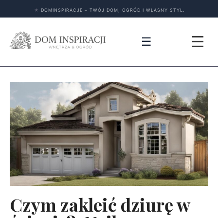
★
DOMINSPIRACJE – TWÓJ DOM, OGRÓD I WŁASNY STYL.
☰
☰
Czym zakleić dziurę w