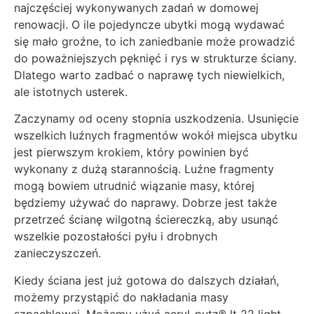
najczęściej wykonywanych zadań w domowej
renowacji. O ile pojedyncze ubytki mogą wydawać
się mało groźne, to ich zaniedbanie może prowadzić
do poważniejszych pęknięć i rys w strukturze ściany.
Dlatego warto zadbać o naprawę tych niewielkich,
ale istotnych usterek.
Zaczynamy od oceny stopnia uszkodzenia. Usunięcie
wszelkich luźnych fragmentów wokół miejsca ubytku
jest pierwszym krokiem, który powinien być
wykonany z dużą starannością. Luźne fragmenty
mogą bowiem utrudnić wiązanie masy, której
będziemy używać do naprawy. Dobrze jest także
przetrzeć ścianę wilgotną ściereczką, aby usunąć
wszelkie pozostałości pyłu i drobnych
zanieczyszczeń.
Kiedy ściana jest już gotowa do dalszych działań,
możemy przystąpić do nakładania masy
szpachlowej. Możemy użyć acryl-putz® lt 22 light