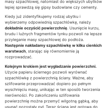
masy szpachlowej, natomiast do większych ubytków
lepiej sprawdzą się gipsy budowlane czy cementy.
Kiedy już zidentyfikujemy rodzaj ubytku i
wybierzemy odpowiednią szpachlówkę, należy
dokładnie oczyścić powierzchnię
. Usunięcie kurzu,
brudu i luźnych fragmentów tynku pozwoli na lepsze
przyleganie masy szpachlowej do podłoża.
Następnie nakładamy szpachlówkę w kilku cienkich
warstwach
, starając się równomiernie ją
rozprowadzać.
Kolejnym krokiem jest wygładzanie powierzchni.
Użycie papieru ściernego pozwoli wyrównać
szpachlówkę z powierzchnią ściany. Ważne, aby
szlifowanie przeprowadzać dopiero po pełnym
wyschnięciu masy, unikając w ten sposób tworzenia
nierówności. Po zakończeniu szlifowania
powierzchnię można przemyć wilgotną gąbką, aby
usunąć pozostały pył. Teraz ściana jest gotowa do