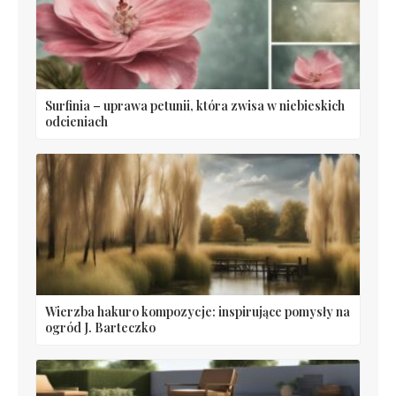
Surfinia – uprawa petunii, która zwisa w niebieskich
odcieniach
Wierzba hakuro kompozycje: inspirujące pomysły na
ogród J. Barteczko