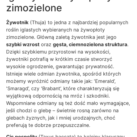
zimozielone
Żywotnik
(Thuja) to jedna z najbardziej popularnych
roślin iglastych wybieranych na żywopłoty
zimozielone. Główną zaletą żywotnika jest jego
szybki wzrost
oraz
gęsta, ciemnozielona struktura
.
Dzięki szybkiemu przyrostowi na wysokości,
żywotniki potrafią w krótkim czasie stworzyć
wysokie ogrodzenie, gwarantując prywatność.
Istnieje wiele odmian żywotnika, spośród których
możemy wyróżnić odmiany takie jak: 'Emerald’,
'Smaragd’, czy 'Brabant’, które charakteryzują się
wyjątkową odpornością na mróz i szkodniki.
Wspomniane odmiany są też dość mało wymagające,
jeśli chodzi o glebę – świetnie rosną zarówno na
glebach żyznych, jak i mniej urodzajnych, choć
preferują te dobrze przepuszczalne.
Cis pospolity
(Taxus baccata) to kolejny klasyczny