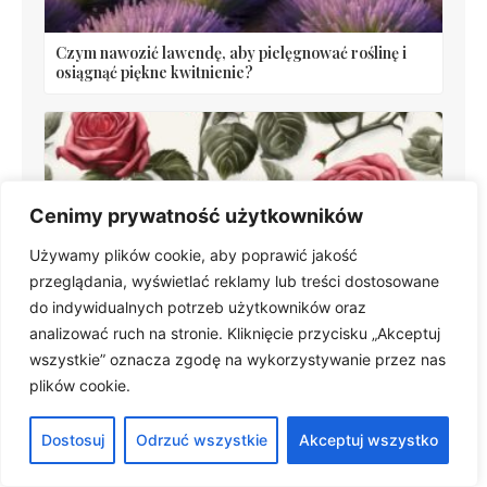
Czym nawozić lawendę, aby pielęgnować roślinę i
osiągnąć piękne kwitnienie?
Cenimy prywatność użytkowników
Używamy plików cookie, aby poprawić jakość
przeglądania, wyświetlać reklamy lub treści dostosowane
Przycinanie róż wielkokwiatowych — jak najlepiej
do indywidualnych potrzeb użytkowników oraz
przycinać róże w ogrodzie
analizować ruch na stronie. Kliknięcie przycisku „Akceptuj
wszystkie” oznacza zgodę na wykorzystywanie przez nas
plików cookie.
Dostosuj
Odrzuć wszystkie
Akceptuj wszystko