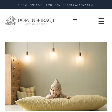
★
DOMINSPIRACJE – TWÓJ DOM, OGRÓD I WŁASNY STYL.
☰
☰