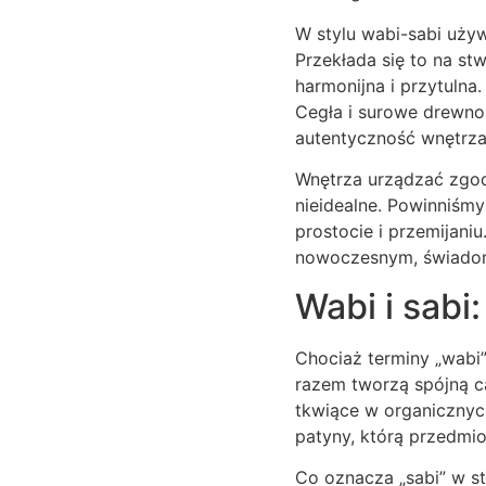
W stylu wabi-sabi używ
Przekłada się to na stw
harmonijna i przytulna
Cegła i surowe drewno
autentyczność wnętrza
Wnętrza urządzać zgodn
nieidealne. Powinniśmy
prostocie i przemijani
nowoczesnym, świad
Wabi i sabi
Chociaż terminy „wabi”
razem tworzą spójną ca
tkwiące w organicznych
patyny, którą przedmiot
Co oznacza „sabi” w st