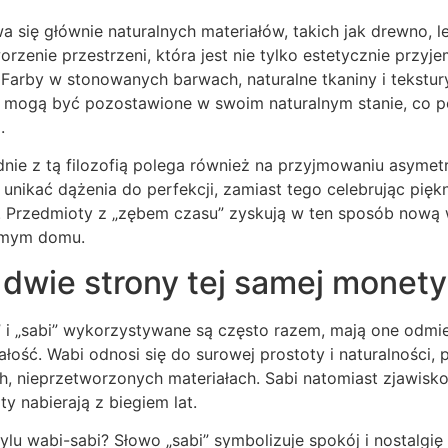
a się głównie naturalnych materiałów, takich jak drewno, le
orzenie przestrzeni, która jest nie tylko estetycznie przyje
. Farby w stonowanych barwach, naturalne tkaniny i tekstur
 mogą być pozostawione w swoim naturalnym stanie, co p
.
ie z tą filozofią polega również na przyjmowaniu asymetrii
 unikać dążenia do perfekcji, zamiast tego celebrując pięk
u. Przedmioty z „zębem czasu” zyskują w ten sposób nową 
omym domu.
: dwie strony tej samej monety
 i „sabi” wykorzystywane są często razem, mają one odmie
łość. Wabi odnosi się do surowej prostoty i naturalności, 
, nieprzetworzonych materiałach. Sabi natomiast zjawisko
y nabierają z biegiem lat.
ylu wabi-sabi? Słowo „sabi” symbolizuje spokój i nostalg