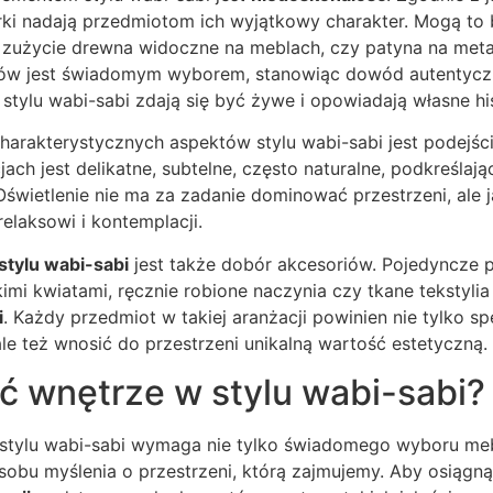
erki nadają przedmiotom ich wyjątkowy charakter. Mogą to
zużycie drewna widoczne na meblach, czy patyna na met
łów jest świadomym wyborem, stanowiąc dowód autentycz
stylu wabi-sabi zdają się być żywe i opowiadają własne his
harakterystycznych aspektów stylu wabi-sabi jest podejści
ach jest delikatne, subtelne, często naturalne, podkreślaj
świetlenie nie ma za zadanie dominować przestrzeni, ale j
relaksowi i kontemplacji.
stylu wabi-sabi
jest także dobór akcesoriów. Pojedyncze p
kimi kwiatami, ręcznie robione naczynia czy tkane tekstyl
i
. Każdy przedmiot w takiej aranżacji powinien nie tylko sp
ale też wnosić do przestrzeni unikalną wartość estetyczną.
ć wnętrze w stylu wabi-sabi?
tylu wabi-sabi wymaga nie tylko świadomego wyboru mebli 
sobu myślenia o przestrzeni, którą zajmujemy. Aby osiągn