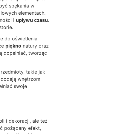
 być spękania w
alowych elementach.
ności i
upływu czasu
.
torie.
e do oświetlenia.
ące
piękno
natury oraz
ą dopełniać, tworząc
rzedmioty, takie jak
ia dodają wnętrzom
ełniać swoje
i dekoracji, ale też
ąć pożądany efekt,