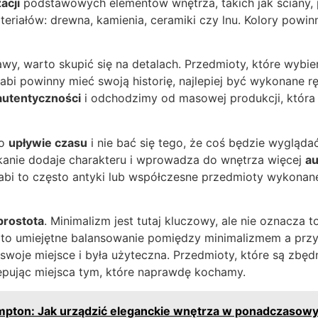
acji
podstawowych elementów wnętrza, takich jak ściany, p
eriałów: drewna, kamienia, ceramiki czy lnu. Kolory powi
wy, warto skupić się na detalach. Przedmioty, które wybi
abi powinny mieć swoją historię, najlepiej być wykonane r
autentyczności
i odchodzimy od masowej produkcji, która 
 o
upływie czasu
i nie bać się tego, że coś będzie wyglądać
kanie dodaje charakteru i wprowadza do wnętrza więcej
au
abi to często antyki lub współczesne przedmioty wykonane
prostota
. Minimalizm jest tutaj kluczowy, ale nie oznacza 
 to umiejętne balansowanie pomiędzy minimalizmem a przyt
swoje miejsce i była użyteczna. Przedmioty, które są zbęd
tępując miejsca tym, które naprawdę kochamy.
mpton: Jak urządzić eleganckie wnętrza w ponadczaso