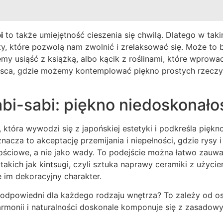
i
to także umiejętność cieszenia się chwilą. Dlatego w ta
ty, które pozwolą nam zwolnić i zrelaksować się. Może to
my usiąść z książką, albo kącik z roślinami, które wprowa
sca, gdzie możemy kontemplować piękno prostych rzeczy i
abi-sabi: piękno niedoskonało
ą, która wywodzi się z japońskiej estetyki i podkreśla piękn
nacza to akceptację przemijania i niepełności, gdzie rysy i
ościowe, a nie jako wady. To podejście można łatwo zauw
takich jak kintsugi, czyli sztuka naprawy ceramiki z użyci
e im dekoracyjny charakter.
t odpowiedni dla każdego rodzaju wnętrza? To zależy od os
harmonii i naturalności doskonale komponuje się z zasadow