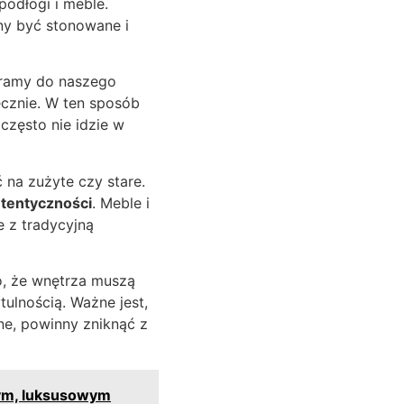
odłogi i meble.
nny być stonowane i
eramy do naszego
ęcznie. W ten sposób
często nie idzie w
 na zużyte czy stare.
tentyczności
. Meble i
 z tradycyjną
to, że wnętrza muszą
ulnością. Ważne jest,
ne, powinny zniknąć z
wym, luksusowym