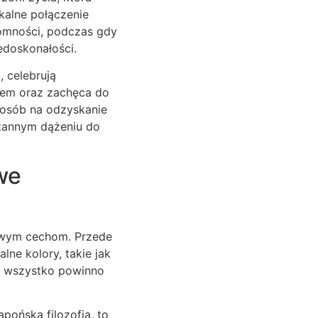
kalne połączenie
romności, podczas gdy
iedoskonałości.
, celebrują
niem oraz zachęca do
posób na odzyskanie
ustannym dążeniu do
we
czowym cechom. Przede
lne kolory, takie jak
u; wszystko powinno
apońską filozofią, to