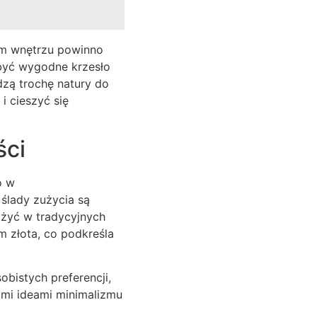
kim wnętrzu powinno
 być wygodne krzesło
dzą trochę natury do
 cieszyć się
ści
o w
 ślady zużycia są
ażyć w tradycyjnych
em złota, co podkreśla
obistych preferencji,
ymi ideami minimalizmu