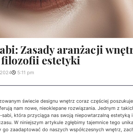
sabi: Zasady aranżacji wnęt
filozofii estetyki
 2024
5:11 pm
zowanym świecie designu wnętrz coraz częściej poszukujem
 oferują nam nowe, nieoklepane rozwiązania. Jednym z takic
i-sabi, która przyciąga nas swoją niepowtarzalną estetyką 
asu. W niniejszym artykule zgłębimy tajemnice tego unika
y go zaadaptować do naszych współczesnych wnętrz, zac