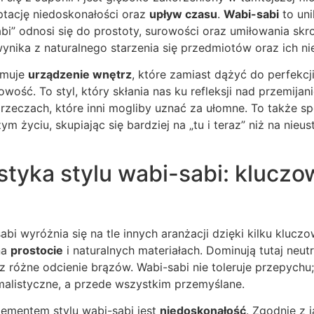
ptację niedoskonałości oraz
upływ czasu
.
Wabi-sabi
to uni
i” odnosi się do prostoty, surowości oraz umiłowania sk
 wynika z naturalnego starzenia się przedmiotów oraz ich n
omuje
urządzenie wnętrz
, które zamiast dążyć do perfekcji
owość. To styl, który skłania nas ku refleksji nad przemija
rzeczach, które inni mogliby uznać za ułomne. To także s
m życiu, skupiając się bardziej na „tu i teraz” niż na nie
tyka stylu wabi-sabi: kluczo
abi wyróżnia się na tle innych aranżacji dzięki kilku klu
na
prostocie
i naturalnych materiałach. Dominują tutaj neutra
raz różne odcienie brązów. Wabi-sabi nie toleruje przepych
malistyczne, a przede wszystkim przemyślane.
ementem stylu wabi-sabi jest
niedoskonałość
. Zgodnie z j