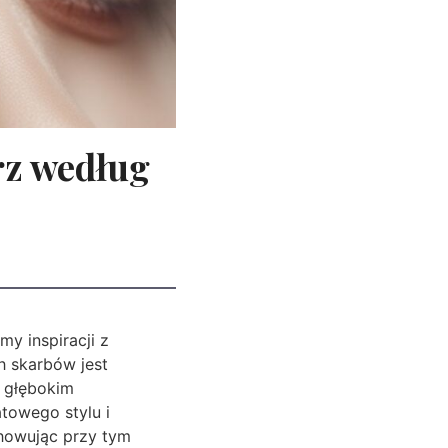
rz według
y inspiracji z
h skarbów jest
i głębokim
towego stylu i
howując przy tym