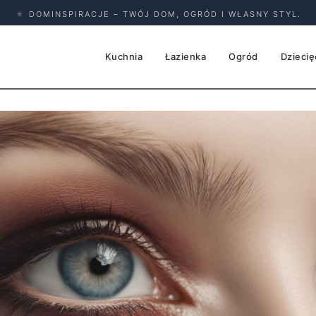
★
DOMINSPIRACJE – TWÓJ DOM, OGRÓD I WŁASNY STYL.
Kuchnia
Łazienka
Ogród
Dziecię