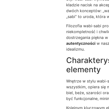
kładzie nacisk na akce
dwóch konceptów: „wab
„sabi” to uroda, która
Filozofia wabi-sabi pr
niekompletność i chwil
dostrzegania piękna w 
autentyczności
w naszy
idealizmu.
Charakterys
elementy
Wnętrze w stylu wabi-s
wszystkim, opiera się 
biel, beże, szarości o
być funkcjonalne, mini
Kolejnym kluczowym el