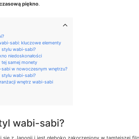
czasową piękno
.
i?
wabi-sabi: kluczowe elementy
 stylu wabi-sabi?
ękno niedoskonałości
y tej samej monety
-sabi w nowoczesnym wnętrzu?
 stylu wabi-sabi?
ranżacji wnętrz wabi-sabi
styl wabi-sabi?
się z Japonii i jest głęboko zakorzeniony w tamtejszej filo