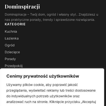
Dominspiracji
Dominspiracje – Twój dom, ogród i własny styl.. Znajdziesz u
nas praktyczne porady, trendy i sprawdzone rozwiązania.
KATEGORIE
Kuchnia
Łazienka
Ogród
Dziecięce
Porady
Przedpokój
Salon
Cenimy prywatność użytkowników
Stoliki
Używamy plików cookie, aby poprawić jakość
INFORMACJE
przeglądania, wyświetlać reklamy lub treści dostosowane
Kontakt
do indywidualnych potrzeb użytkowników oraz
Mapa witryny
analizować ruch na stronie. Kliknięcie przycisku „Akceptuj