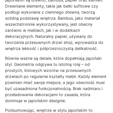
japońskim są drewno, bambus, papier oraz kamień.
Drewniane elementy, takie jak belki sufitowe czy
podłogi wykonane z ciemnego drewna, tworzą
solidną podstawę wnętrza. Bambus, jako materiał
wszechstronnie wykorzystywany, jest obecny
zarówno w meblach, jak i w dodatkach
dekoracyjnych. Naturalny papier, używany do
tworzenia przesuwnych drzwi shoji, wprowadza do
wnętrza lekkość i półprzezroczystą delikatność.
Równie ważne są detale, które dopełniają japoński
styl. Geometria odgrywa tu istotną rolę – od
prostych, liniowych wzorów na przesuwnych
drzwiach po regularne kształty mebli. Każdy element
powinien mieć swoje miejsce, a jego obecność musi
być uzasadniona funkcjonalnością. Brak nadmiaru i
przeładowania dekoracjami to zasada, która
dominuje w japońskim designie.
Podsumowując, wnętrze w stylu japońskim to