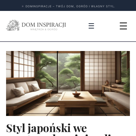
★
DOMINSPIRACJE – TWÓJ DOM, OGRÓD I WŁASNY STYL.
☰
☰
Styl japoński we