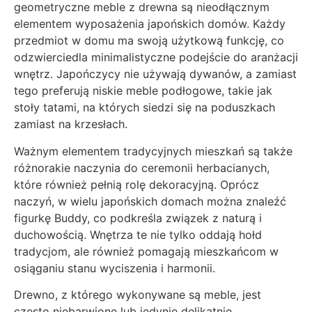
geometryczne meble z drewna są nieodłącznym
elementem wyposażenia japońskich domów. Każdy
przedmiot w domu ma swoją użytkową funkcję, co
odzwierciedla minimalistyczne podejście do aranżacji
wnętrz. Japończycy nie używają dywanów, a zamiast
tego preferują niskie meble podłogowe, takie jak
stoły tatami, na których siedzi się na poduszkach
zamiast na krzesłach.
Ważnym elementem tradycyjnych mieszkań są także
różnorakie naczynia do ceremonii herbacianych,
które również pełnią rolę dekoracyjną. Oprócz
naczyń, w wielu japońskich domach można znaleźć
figurkę Buddy, co podkreśla związek z naturą i
duchowością. Wnętrza te nie tylko oddają hołd
tradycjom, ale również pomagają mieszkańcom w
osiąganiu stanu wyciszenia i harmonii.
Drewno, z którego wykonywane są meble, jest
często niebarwione lub jedynie delikatnie