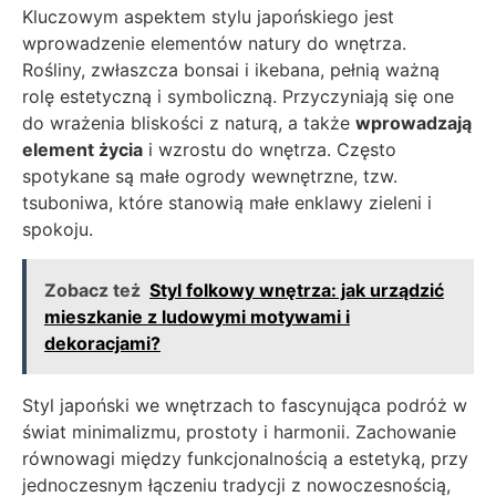
Kluczowym aspektem stylu japońskiego jest
wprowadzenie elementów natury do wnętrza.
Rośliny, zwłaszcza bonsai i ikebana, pełnią ważną
rolę estetyczną i symboliczną. Przyczyniają się one
do wrażenia bliskości z naturą, a także
wprowadzają
element życia
i wzrostu do wnętrza. Często
spotykane są małe ogrody wewnętrzne, tzw.
tsuboniwa, które stanowią małe enklawy zieleni i
spokoju.
Zobacz też
Styl folkowy wnętrza: jak urządzić
mieszkanie z ludowymi motywami i
dekoracjami?
Styl japoński we wnętrzach to fascynująca podróż w
świat minimalizmu, prostoty i harmonii. Zachowanie
równowagi między funkcjonalnością a estetyką, przy
jednoczesnym łączeniu tradycji z nowoczesnością,