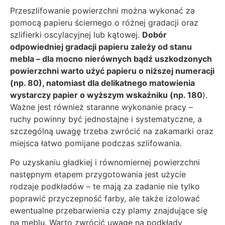
Przeszlifowanie powierzchni można wykonać za
pomocą papieru ściernego o różnej gradacji oraz
szlifierki oscylacyjnej lub kątowej.
Dobór
odpowiedniej gradacji papieru zależy od stanu
mebla – dla mocno nierównych bądź uszkodzonych
powierzchni warto użyć papieru o niższej numeracji
(np. 80), natomiast dla delikatnego matowienia
wystarczy papier o wyższym wskaźniku (np. 180
).
Ważne jest również staranne wykonanie pracy –
ruchy powinny być jednostajne i systematyczne, a
szczególną uwagę trzeba zwrócić na zakamarki oraz
miejsca łatwo pomijane podczas szlifowania.
Po uzyskaniu gładkiej i równomiernej powierzchni
następnym etapem przygotowania jest użycie
rodzaje podkładów – te mają za zadanie nie tylko
poprawić przyczepność farby, ale także izolować
ewentualne przebarwienia czy plamy znajdujące się
na meblu. Warto zwrócić uwagę na podkłady