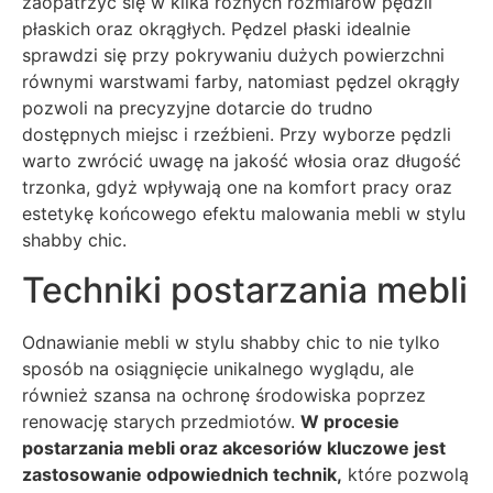
zaopatrzyć się w kilka różnych rozmiarów pędzli
płaskich oraz okrągłych. Pędzel płaski idealnie
sprawdzi się przy pokrywaniu dużych powierzchni
równymi warstwami farby, natomiast pędzel okrągły
pozwoli na precyzyjne dotarcie do trudno
dostępnych miejsc i rzeźbieni. Przy wyborze pędzli
warto zwrócić uwagę na jakość włosia oraz długość
trzonka, gdyż wpływają one na komfort pracy oraz
estetykę końcowego efektu malowania mebli w stylu
shabby chic.
Techniki postarzania mebli
Odnawianie mebli w stylu shabby chic to nie tylko
sposób na osiągnięcie unikalnego wyglądu, ale
również szansa na ochronę środowiska poprzez
renowację starych przedmiotów.
W procesie
postarzania mebli oraz akcesoriów kluczowe jest
zastosowanie odpowiednich technik,
które pozwolą