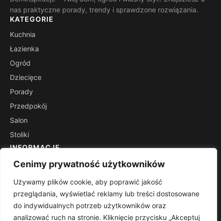
nas praktyczne porady, trendy i sprawdzone rozwiązania.
KATEGORIE
Kuchnia
Łazienka
Ogród
Dziecięce
Porady
Przedpokój
Salon
Stoliki
INFORMACJE
Kontakt
Cenimy prywatność użytkowników
Mapa witryny
Używamy plików cookie, aby poprawić jakość
Polityka prywatności
przeglądania, wyświetlać reklamy lub treści dostosowane
RSS
do indywidualnych potrzeb użytkowników oraz
analizować ruch na stronie. Kliknięcie przycisku „Akceptuj