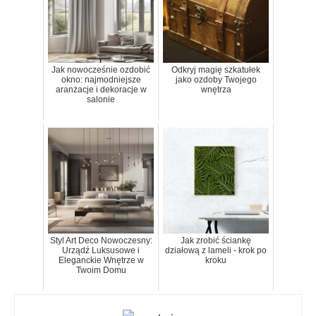
Jak nowocześnie ozdobić
Odkryj magię szkatułek
okno: najmodniejsze
jako ozdoby Twojego
aranżacje i dekoracje w
wnętrza
salonie
Styl Art Deco Nowoczesny:
Jak zrobić ściankę
Urządź Luksusowe i
działową z lameli - krok po
Eleganckie Wnętrze w
kroku
Twoim Domu