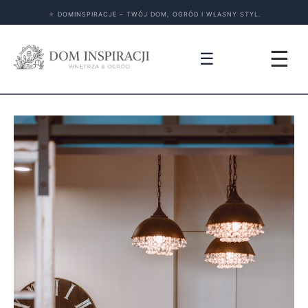
★
DOMINSPIRACJE – TWÓJ DOM, OGRÓD I WŁASNY STYL.
☰
☰