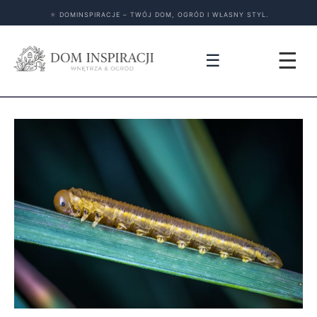
★
DOMINSPIRACJE – TWÓJ DOM, OGRÓD I WŁASNY STYL.
☰
☰