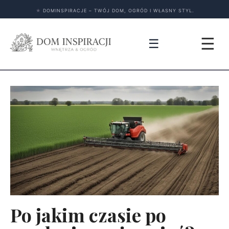
★
DOMINSPIRACJE – TWÓJ DOM, OGRÓD I WŁASNY STYL.
☰
☰
Po jakim czasie po