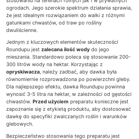
stosowaniu na terenach rolnych jak i w prywatnych
ogrodach. Jego szerokie spektrum działania sprawia,
że jest idealnym rozwiązaniem do walki z różnymi
gatunkami chwastów, od traw po rośliny
dwuliścienne.
Jednym z kluczowych elementów skuteczności
Roundupu jest
zalecana ilość wody
do jego
mieszania. Standardowo poleca się stosowanie 200-
300 litrów wody na hektar. Korzystając z
opryskiwacza
, należy zadbać, aby dawka była
równomiernie rozprowadzona po powierzchni gleby.
Dla najlepszego efektu, dawka Roundupu powinna
wynosić 3-5 litra na hektar, w zależności od gęstości
chwastów.
Przed użyciem
preparatu konieczne jest
zapoznanie się z etykietą produktu, aby dostosować
dawkę do specyfiki zwalczanych roślin i warunków
glebowych.
Bezpieczeństwo stosowania tego preparatu jest