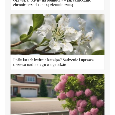
Oprysk z jodyny na pomidory – jak skutecznie
chronić przed zarazą ziemniaczaną
Po ilu latach kwitnie katalpa? Sadzenie i uprawa
drzewa ozdobnego w ogrodzie