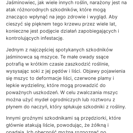
Jaśminowiec, jak wiele innych roślin, narażony jest na
atak różnorodnych szkodników, które mogą
znacząco wpłynąć na jego zdrowie i wygląd. Aby
cieszyć się pięknem tego krzewu przez wiele lat,
konieczne jest podjęcie działań zapobiegających i
kontrolujących infestację.
Jednym z najczęściej spotykanych szkodników
jaśminowca są mszyce. Te małe owady ssące
potrafią w krótkim czasie zaszkodzić roślinie,
wysysając soki z jej pędów i liści. Objawy pojawienia
się mszyc to deformacje liści, czerwone plamy i
lepkie wydzieliny, które mogą prowadzić do
poważnych uszkodzeń. W celu zwalczania mszyc
można użyć mydeł ogrodniczych lub roztworu z
płynem do naczyń, który spłukuje szkodniki z rośliny.
Innymi groźnymi szkodnikami są przędziorki, które
głównie atakują liście, powodując, że żółkną i
opadają. Ich obecność można rozpoznać po