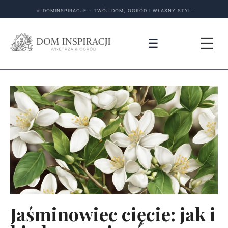
★
DOMINSPIRACJE – TWÓJ DOM, OGRÓD I WŁASNY STYL.
☰
☰
Jaśminowiec cięcie: jak i