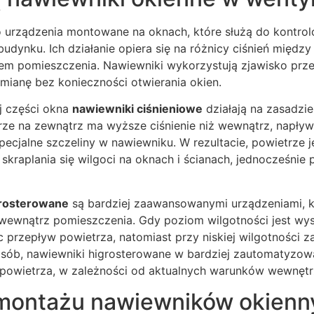
 urządzenia montowane na oknach, które służą do kontro
udynku. Ich działanie opiera się na różnicy ciśnień międz
m pomieszczenia. Nawiewniki wykorzystują zjawisko prz
mianę bez konieczności otwierania okien.
j części okna
nawiewniki ciśnieniowe
działają na zasadzie
ze na zewnątrz ma wyższe ciśnienie niż wewnątrz, napły
ecjalne szczeliny w nawiewniku. W rezultacie, powietrze j
 skraplania się wilgoci na oknach i ścianach, jednocześnie
grosterowane
są bardziej zaawansowanymi urządzeniami, k
 wewnątrz pomieszczenia. Gdy poziom wilgotności jest wys
ąc przepływ powietrza, natomiast przy niskiej wilgotności z
osób, nawiewniki higrosterowane w bardziej zautomatyzo
powietrza, w zależności od aktualnych warunków wewnętr
 montażu nawiewników okienn