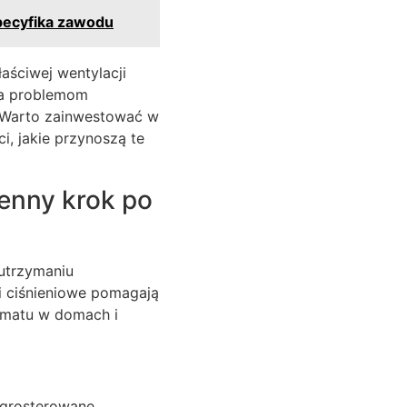
pecyfika zawodu
aściwej wentylacji
ga problemom
. Warto zainwestować w
i, jakie przynoszą te
enny krok po
utrzymaniu
i ciśnieniowe pomagają
imatu w domach i
ygrosterowane