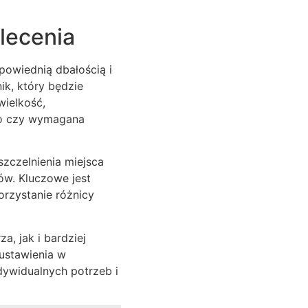
lecenia
owiednią dbałością i
k, który będzie
wielkość,
go czy wymagana
czelnienia miejsca
ów. Kluczowe jest
rzystanie różnicy
a, jak i bardziej
ustawienia w
dywidualnych potrzeb i