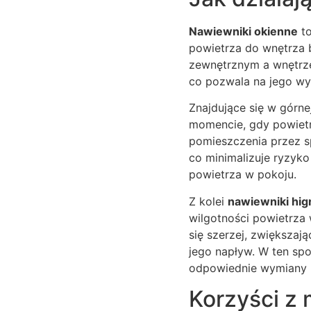
Nawiewniki okienne
to
powietrza do wnętrza b
zewnętrznym a wnętrze
co pozwala na jego wy
Znajdujące się w górne
momencie, gdy powietr
pomieszczenia przez sp
co minimalizuje ryzyko
powietrza w pokoju.
Z kolei
nawiewniki hi
wilgotności powietrza
się szerzej, zwiększaj
jego napływ. W ten sp
odpowiednie wymiany 
Korzyści z