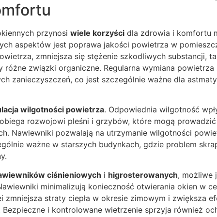
omfortu
kiennych przynosi
wiele korzyści
dla zdrowia i komfortu
ych aspektów jest poprawa jakości powietrza w pomieszcz
ietrza, zmniejsza się stężenie szkodliwych substancji, ta
y różne związki organiczne. Regularna wymiana powietrza 
ych zanieczyszczeń, co jest szczególnie ważne dla astmat
lacja wilgotności powietrza
. Odpowiednia wilgotność wp
biega rozwojowi pleśni i grzybów, które mogą prowadzić
. Nawiewniki pozwalają na utrzymanie wilgotności powi
ególnie ważne w starszych budynkach, gdzie problem skrap
y.
awiewników ciśnieniowych
i
higrosterowanych
, możliwe 
Nawiewniki minimalizują konieczność otwierania okien w ce
i zmniejsza straty ciepła w okresie zimowym i zwiększa e
Bezpieczne i kontrolowane wietrzenie sprzyja również och