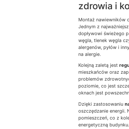
zdrowia i k
Montaż nawiewników o
Jednym z najważniejsz
dopływowi świeżego pow
węgla, tlenek węgla cz
alergenów, pyłów i inn
na alergie.
Kolejną zaletą jest
regu
mieszkańców oraz zapo
problemów zdrowotnych
poziomie, co jest szcz
oknach jest powszechn
Dzięki zastosowaniu
n
oszczędzanie energii. 
pomieszczeń, co z kole
energetyczną budynku. 