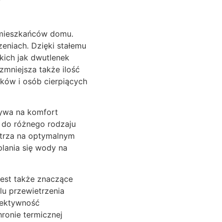
 mieszkańców domu.
eniach. Dzięki stałemu
kich jak dwutlenek
zmniejsza także ilość
yków i osób cierpiących
ływa na komfort
 do różnego rodzaju
etrza na optymalnym
lania się wody na
jest także znaczące
lu przewietrzenia
fektywność
ronie termicznej