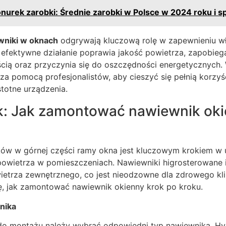
urek zarobki: Średnie zarobki w Polsce w 2024 roku i s
wniki w oknach
odgrywają kluczową rolę w zapewnieniu wł
 efektywne działanie poprawia jakość powietrza, zapobie
cią oraz przyczynia się do oszczędności energetycznych
za pomocą profesjonalistów, aby cieszyć się pełnią korzyśc
stotne urządzenia.
: Jak zamontować nawiewnik oki
ów w górnej części ramy okna jest kluczowym krokiem w 
owietrza w pomieszczeniach. Nawiewniki higrosterowane 
etrza zewnętrznego, co jest nieodzowne dla zdrowego kl
ię, jak zamontować nawiewnik okienny krok po kroku.
nika
do montażu należy wybrać odpowiedni typ nawiewnika. H