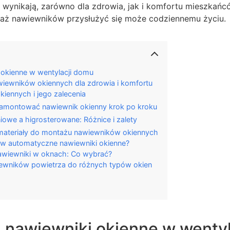
u wynikają, zarówno dla zdrowia, jak i komfortu mieszkań
aż nawiewników przysłużyć się może codziennemu życiu.
i okienne w wentylacji domu
wiewników okiennych dla zdrowia i komfortu
iennych i jego zalecenia
zamontować nawiewnik okienny krok po kroku
iowe a higrosterowane: Różnice i zalety
 materiały do montażu nawiewników okiennych
w automatyczne nawiewniki okienne?
nawiewniki w oknach: Co wybrać?
ewników powietrza do różnych typów okien
ą nawiewniki okienne w wenty