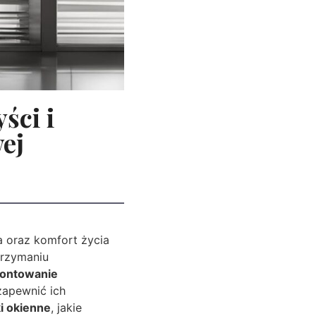
ści i
ej
 oraz komfort życia
trzymaniu
ontowanie
zapewnić ich
i okienne
, jakie