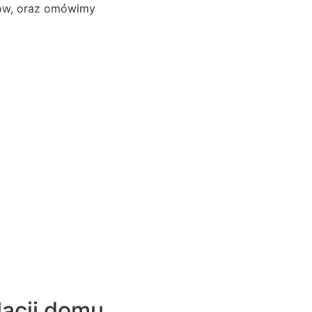
ców, oraz omówimy
lacji domu