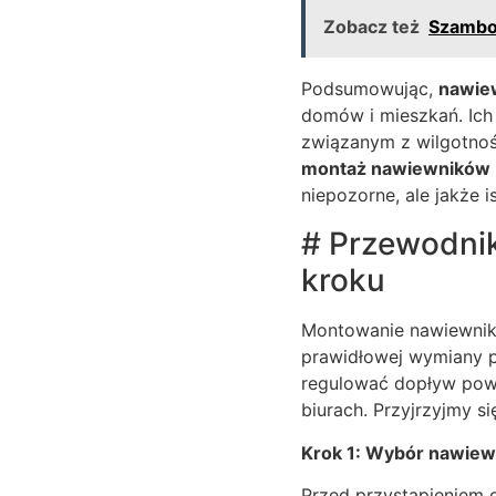
Zobacz też
Szambon
Podsumowując,
nawie
domów i mieszkań. Ich
związanym z wilgotnoś
montaż nawiewników
niepozorne, ale jakże i
# Przewodnik
kroku
Montowanie nawiewnik
prawidłowej wymiany p
regulować dopływ powi
biurach. Przyjrzyjmy s
Krok 1: Wybór nawiew
Przed przystąpieniem 