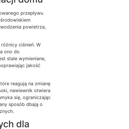
lowanego przepływu
y środowiskiem
ewodzenia powietrza,
 różnicy ciśnień. W
wa ono do
est stale wymieniane,
 poprawiając jakość
tóre reagują na zmianę
oki, nawiewnik otwiera
amyka się, ograniczając
wany sposób dbają o
znych.
ych dla