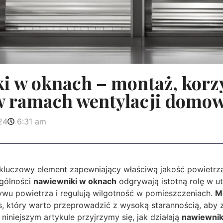
 w oknach – montaż, korzy
 w ramach wentylacji domow
24
6:31 am
kluczowy element zapewniający właściwą jakość powietrza
gólności
nawiewniki w oknach
odgrywają istotną rolę w u
wu powietrza i regulują wilgotność w pomieszczeniach.
M
, który warto przeprowadzić z wysoką starannością, aby 
niniejszym artykule przyjrzymy się, jak działają
nawiewnik