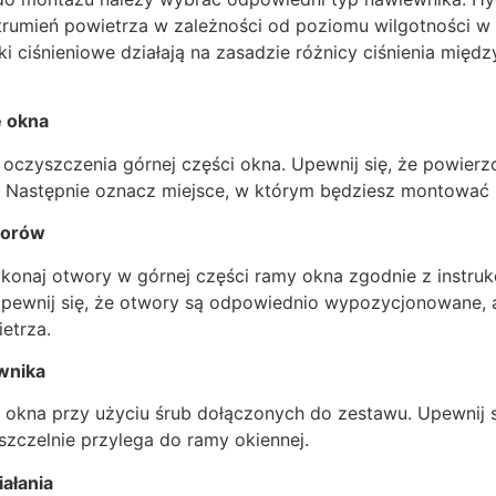
strumień powietrza w zależności od poziomu wilgotności w
 ciśnieniowe działają na zasadzie różnicy ciśnienia międ
e okna
oczyszczenia górnej części okna. Upewnij się, że powierzc
zu. Następnie oznacz miejsce, w którym będziesz montować
worów
ykonaj otwory w górnej części ramy okna zgodnie z instru
pewnij się, że otwory są odpowiednio wypozycjonowane,
etrza.
wnika
okna przy użyciu śrub dołączonych do zestawu. Upewnij si
zczelnie przylega do ramy okiennej.
ałania