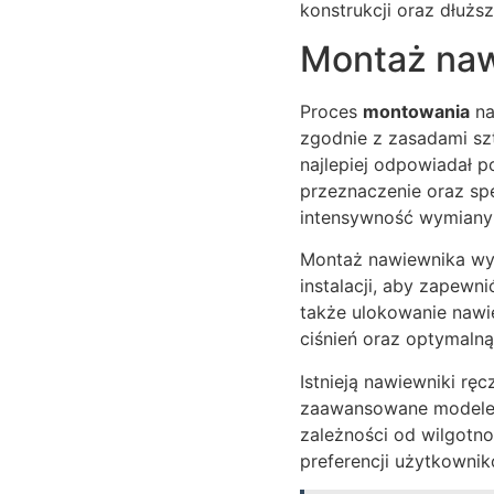
konstrukcji oraz dłużs
Montaż naw
Proces
montowania
na
zgodnie z zasadami sz
najlepiej odpowiadał 
przeznaczenie oraz sp
intensywność wymiany
Montaż nawiewnika wy
instalacji, aby zapewn
także ulokowanie nawi
ciśnień oraz optymalną
Istnieją nawiewniki ręc
zaawansowane modele h
zależności od wilgotn
preferencji użytkownik