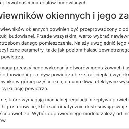
zej żywotności materiałów budowlanych.
iewników okiennych i jego za
wiewników okiennych powinien być przeprowadzony z odp
tuki budowlanej. Przede wszystkim, warto wybrać nawiewni
potrzebom danego pomieszczenia. Należy uwzględnić jego 
ecyficzne parametry, takie jak poziom hałasu zewnętrzne
 powietrza.
maga precyzyjnego wykonania otworów montażowych i usz
ić odpowiedni przepływ powietrza bez strat ciepła i wyciek
ewnika w górnej części okna, co umożliwia efektywne wyko
 cyrkulację powietrza.
zne, które wymagają manualnej regulacji przepływu powietrz
igrosterowane, które automatycznie dostosowują swoje 
ości powietrza. Wybór odpowiedniego modelu zależy od in
ów.