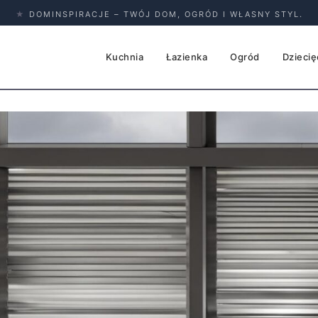
★
DOMINSPIRACJE – TWÓJ DOM, OGRÓD I WŁASNY STYL.
Kuchnia
Łazienka
Ogród
Dziecię