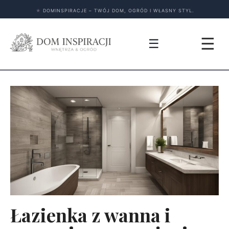
★
DOMINSPIRACJE – TWÓJ DOM, OGRÓD I WŁASNY STYL.
☰
☰
Łazienka z wanna i