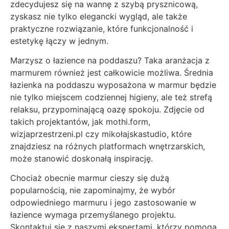
zdecydujesz się na wannę z szybą prysznicową,
zyskasz nie tylko elegancki wygląd, ale także
praktyczne rozwiązanie, które funkcjonalność i
estetykę łączy w jednym.
Marzysz o łazience na poddaszu? Taka aranżacja z
marmurem również jest całkowicie możliwa. Średnia
łazienka na poddaszu wyposażona w marmur będzie
nie tylko miejscem codziennej higieny, ale też strefą
relaksu, przypominającą oazę spokoju. Zdjęcie od
takich projektantów, jak mothi.form,
wizjaprzestrzeni.pl czy mikołajskastudio, które
znajdziesz na różnych platformach wnętrzarskich,
może stanowić doskonałą inspirację.
Chociaż obecnie marmur cieszy się dużą
popularnością, nie zapominajmy, że wybór
odpowiedniego marmuru i jego zastosowanie w
łazience wymaga przemyślanego projektu.
Skontaktuj się z naszymi ekspertami, którzy pomogą