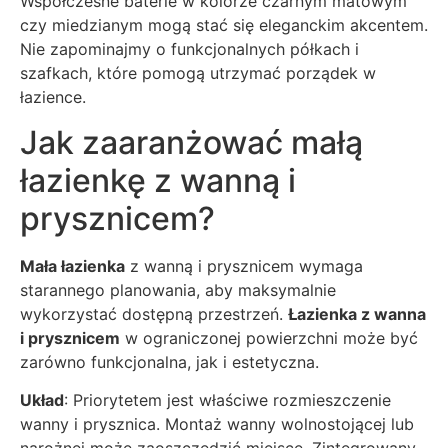
Współczesne baterie w kolorze czarnym matowym
czy miedzianym mogą stać się eleganckim akcentem.
Nie zapominajmy o funkcjonalnych półkach i
szafkach, które pomogą utrzymać porządek w
łazience.
Jak zaaranżować małą
łazienkę z wanną i
prysznicem?
Mała łazienka
z wanną i prysznicem wymaga
starannego planowania, aby maksymalnie
wykorzystać dostępną przestrzeń.
Łazienka z wanna
i prysznicem
w ograniczonej powierzchni może być
zarówno funkcjonalna, jak i estetyczna.
Układ
: Priorytetem jest właściwe rozmieszczenie
wanny i prysznica. Montaż wanny wolnostojącej lub
narożnej może zaoszczędzić miejsce. Zintegrowany