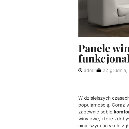
Panele win
funkcjona
admin
22 grudnia,
W dzisiejszych czasac
popularnością. Coraz w
zapewnić sobie
komfor
winylowe, które zdobyw
niniejszym artykule zg