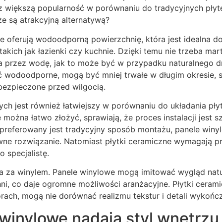
az większą popularność w porównaniu do tradycyjnych płyt
że są atrakcyjną alternatywą?
ne oferują wodoodporną powierzchnię, która jest idealna 
akich jak łazienki czy kuchnie. Dzięki temu nie trzeba mar
 przez wodę, jak to może być w przypadku naturalnego 
ć wodoodporne, mogą być mniej trwałe w długim okresie, sz
bezpieczone przed wilgocią.
ch jest również łatwiejszy w porównaniu do układania pły
e można łatwo złożyć, sprawiają, że proces instalacji jest 
preferowany jest tradycyjny sposób montażu, panele winy
ywne rozwiązanie. Natomiast płytki ceramiczne wymagają p
 specjalistę.
a za winylem. Panele winylowe mogą imitować wygląd nat
i, co daje ogromne możliwości aranżacyjne. Płytki ceram
rach, mogą nie dorównać realizmu tekstur i detali wykończ
winylowe nadają styl wnętrzu 