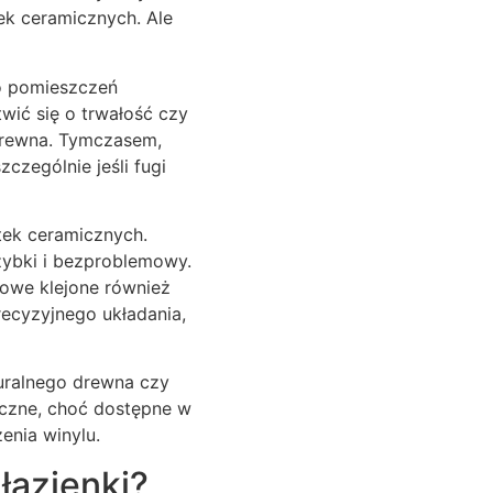
ek ceramicznych. Ale
do pomieszczeń
twić się o trwałość czy
drewna. Tymczasem,
czególnie jeśli fugi
tek ceramicznych.
szybki i bezproblemowy.
lowe klejone również
recyzyjnego układania,
uralnego drewna czy
iczne, choć dostępne w
enia winylu.
łazienki?