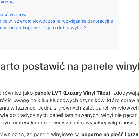
serwacja
dność wzorów
anie w łazience: Nowoczesne rozwiązanie dekoracyjne
zewanie podłogowe: Czy to dobry wybór?
arto postawić na panele win
e również jako
panele LVT (Luxury Vinyl Tiles)
, zdobywają
rócić uwagę na kilka kluczowych czynników, które sprawia
ia w łazience. Jedną z głównych zalet paneli winylowych 
twie do tradycyjnych paneli laminowanych, winyl nie pęczni
lnym materiałem do pomieszczeń o wysokiej wilgotności, ta
 również to, że panele winylowe są
odporne na pleśń i grz