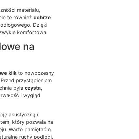
zności materiału,
ele te również
dobrze
podłogowego. Dzięki
iezwykle komfortowa.
lowe na
we klik
to nowoczesny
 Przed przystąpieniem
chnia była
czysta,
trwałość i wygląd
cję akustyczną i
stem, który pozwala na
eju. Warto pamiętać o
turalne ruchy podłogi.