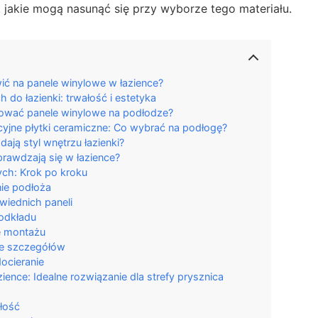
 jakie mogą nasunąć się przy wyborze tego materiału.
ić na panele winylowe w łazience?
h do łazienki: trwałość i estetyka
ować panele winylowe na podłodze?
ycyjne płytki ceramiczne: Co wybrać na podłogę?
ają styl wnętrzu łazienki?
rawdzają się w łazience?
ych: Krok po kroku
ie podłoża
wiednich paneli
podkładu
e montażu
e szczegółów
docieranie
ence: Idealne rozwiązanie dla strefy prysznica
łość