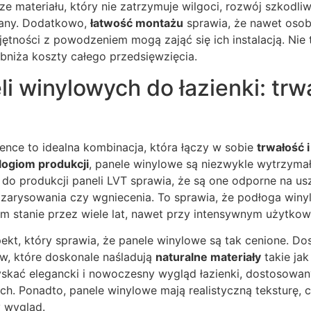
ze materiału, który nie zatrzymuje wilgoci, rozwój szkod
wany. Dodatkowo,
łatwość montażu
sprawia, że nawet oso
jętności z powodzeniem mogą zająć się ich instalacją. Ni
bniża koszty całego przedsięwzięcia.
li winylowych do łazienki: trwa
ence to idealna kombinacja, która łączy w sobie
trwałość 
ogiom produkcji
, panele winylowe są niezwykle wytrzyma
do produkcji paneli LVT sprawia, że są one odporne na u
 zarysowania czy wgniecenia. To sprawia, że podłoga winy
m stanie przez wiele lat, nawet przy intensywnym użytkow
pekt, który sprawia, że panele winylowe są tak cenione. Do
w, które doskonale naśladują
naturalne materiały
takie ja
skać elegancki i nowoczesny wygląd łazienki, dostosowan
nych. Ponadto, panele winylowe mają realistyczną teksturę
y wygląd.