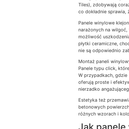
Tiles), zdobywają cor
co dokładnie sprawia, 
Panele winylowe klejo
narażonych na wilgoć, t
możliwość uszkodzenia
płytki ceramiczne, cho
nie są odpowiednio za
Montaż paneli winylowy
Panele typu click, któr
W przypadkach, gdzie 
oferują proste i efekt
nierzadko angażującego
Estetyka też przemawi
betonowych powierzchn
różnych wzorach i kolo
Jak panele 