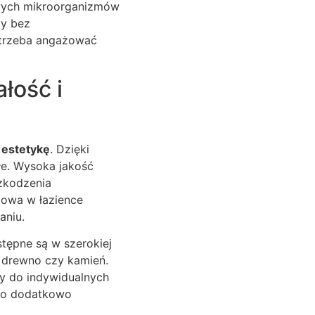
liwych mikroorganizmów
by bez
e trzeba angażować
łość i
i estetykę
. Dzięki
łe. Wysoka jakość
szkodzenia
lowa w łazience
aniu.
stępne są w szerokiej
k drewno czy kamień.
y do indywidualnych
, co dodatkowo