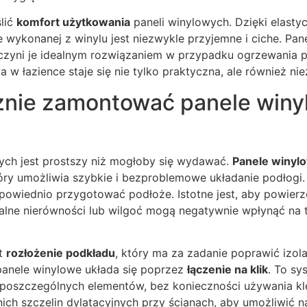
lić
komfort użytkowania
paneli winylowych. Dzięki elastyc
wykonanej z winylu jest niezwykle przyjemne i ciche. Pan
 czyni je idealnym rozwiązaniem w przypadku ogrzewania 
 w łazience staje się nie tylko praktyczna, ale również n
znie zamontować panele winy
ych jest prostszy niż mogłoby się wydawać.
Panele winylo
ry umożliwia szybkie i bezproblemowe układanie podłogi.
powiednio przygotować podłoże. Istotne jest, aby powierz
alne nierówności lub wilgoć mogą negatywnie wpłynąć na 
st
rozłożenie podkładu
, który ma za zadanie poprawić izola
 panele winylowe układa się poprzez
łączenie na klik
. To sy
 poszczególnych elementów, bez konieczności używania kl
h szczelin dylatacyjnych przy ścianach, aby umożliwić na