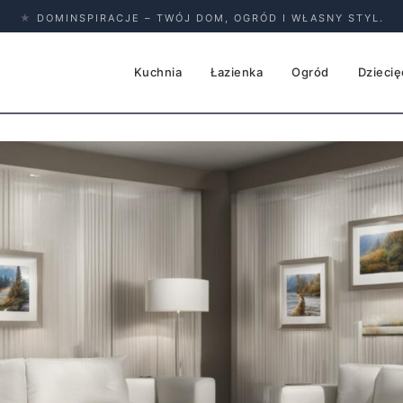
★
DOMINSPIRACJE – TWÓJ DOM, OGRÓD I WŁASNY STYL.
Kuchnia
Łazienka
Ogród
Dziecię