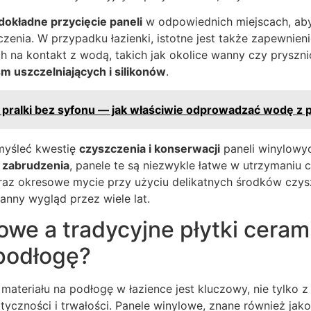
dokładne przycięcie paneli
w odpowiednich miejscach, ab
czenia. W przypadku łazienki, istotne jest także zapewnieni
h na kontakt z wodą, takich jak okolice wanny czy pryszn
śm uszczelniających i silikonów
.
pralki bez syfonu — jak właściwie odprowadzać wodę z p
myśleć kwestię
czyszczenia i konserwacji
paneli winylowyc
i zabrudzenia
, panele te są niezwykle łatwe w utrzymaniu 
oraz okresowe mycie przy użyciu delikatnych środków czy
nny wygląd przez wiele lat.
lowe a tradycyjne płytki cera
podłogę?
teriału na podłogę w łazience jest kluczowy, nie tylko z
ktyczności i trwałości. Panele winylowe, znane również jak