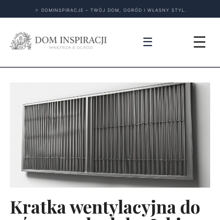
★
DOMINSPIRACJE – TWÓJ DOM, OGRÓD I WŁASNY STYL.
☰
☰
Kratka wentylacyjna do