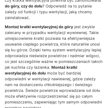
czy kratka wentylacyjna powinna być zamontowana
do góry, czy do dołu
? Odpowiedź na to pytanie
zależy od funkcji i typu wentylacji, jaką chcemy
zainstalować.
Montaż kratki wentylacyjnej do góry
jest zwykle
zalecany w przypadku wentylacji wywiewnej. Takie
umiejscowienie kratki pozwala na efektywniejsze
usuwanie ciepłego powietrza, które naturalnie unosi
się ku górze. Dzięki temu system wentylacyjny lepiej
odprowadza nieświeże powietrze i nadmiar wilgoci,
co jest szczególnie ważne w pomieszczeniach takich
jak kuchnia czy łazienka.
Montaż kratki
wentylacyjnej do dołu
może być bardziej
odpowiedni w wentylacji nawiewnej, gdzie zależy
nam na dostarczeniu chłodniejszego i świeżego
powietrza. Świeże powietrze wprowadzane od dołu
może efektywnie rozprzestrzeniać się po całym
pomieszczeniu, zapewniając tym samym odpowiedni
przepływ powietrza.