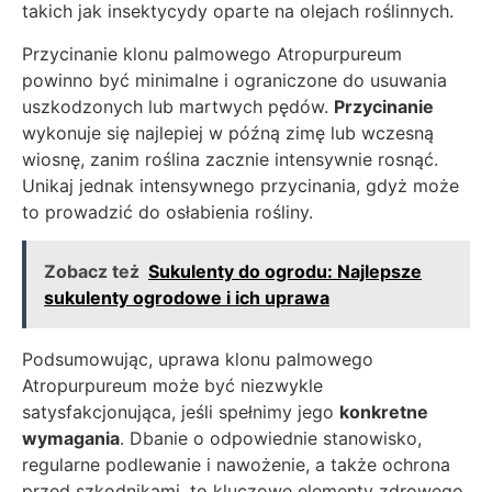
takich jak insektycydy oparte na olejach roślinnych.
Przycinanie klonu palmowego Atropurpureum
powinno być minimalne i ograniczone do usuwania
uszkodzonych lub martwych pędów.
Przycinanie
wykonuje się najlepiej w późną zimę lub wczesną
wiosnę, zanim roślina zacznie intensywnie rosnąć.
Unikaj jednak intensywnego przycinania, gdyż może
to prowadzić do osłabienia rośliny.
Zobacz też
Sukulenty do ogrodu: Najlepsze
sukulenty ogrodowe i ich uprawa
Podsumowując, uprawa klonu palmowego
Atropurpureum może być niezwykle
satysfakcjonująca, jeśli spełnimy jego
konkretne
wymagania
. Dbanie o odpowiednie stanowisko,
regularne podlewanie i nawożenie, a także ochrona
przed szkodnikami, to kluczowe elementy zdrowego