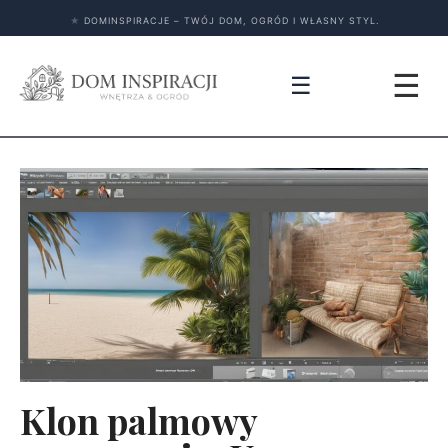
★
DOMINSPIRACJE – TWÓJ DOM, OGRÓD I WŁASNY STYL.
☰
☰
Klon palmowy