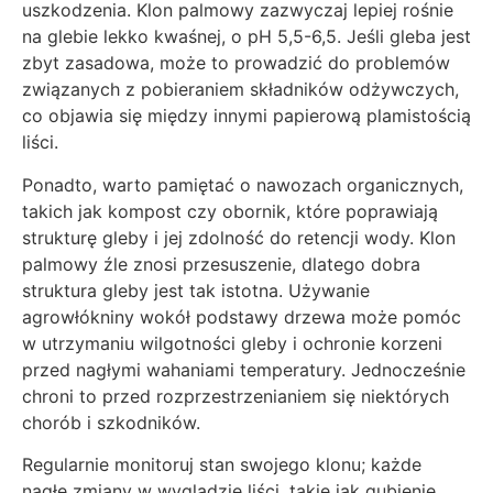
uszkodzenia. Klon palmowy zazwyczaj lepiej rośnie
na glebie lekko kwaśnej, o pH 5,5-6,5. Jeśli gleba jest
zbyt zasadowa, może to prowadzić do problemów
związanych z pobieraniem składników odżywczych,
co objawia się między innymi papierową plamistością
liści.
Ponadto, warto pamiętać o nawozach organicznych,
takich jak kompost czy obornik, które poprawiają
strukturę gleby i jej zdolność do retencji wody. Klon
palmowy źle znosi przesuszenie, dlatego dobra
struktura gleby jest tak istotna. Używanie
agrowłókniny wokół podstawy drzewa może pomóc
w utrzymaniu wilgotności gleby i ochronie korzeni
przed nagłymi wahaniami temperatury. Jednocześnie
chroni to przed rozprzestrzenianiem się niektórych
chorób i szkodników.
Regularnie monitoruj stan swojego klonu; każde
nagłe zmiany w wyglądzie liści, takie jak gubienie