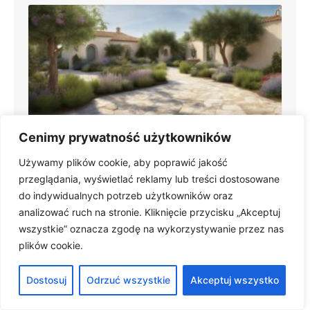
Ogród śródziemnomorski: zaaranżuj ogród w stylu
Cenimy prywatność użytkowników
śródziemnomorskim w polskich ogrodach
Używamy plików cookie, aby poprawić jakość
przeglądania, wyświetlać reklamy lub treści dostosowane
do indywidualnych potrzeb użytkowników oraz
analizować ruch na stronie. Kliknięcie przycisku „Akceptuj
wszystkie” oznacza zgodę na wykorzystywanie przez nas
plików cookie.
Dostosuj
Odrzuć wszystkie
Akceptuj wszystko
Kratka trawnikowa Stella Green - estetycznie,
ekologicznie i praktycznie!