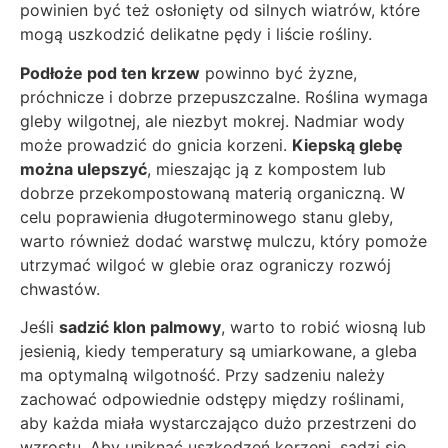
powinien być też osłonięty od silnych wiatrów, które
mogą uszkodzić delikatne pędy i liście rośliny.
Podłoże pod ten krzew
powinno być żyzne,
próchnicze i dobrze przepuszczalne. Roślina wymaga
gleby wilgotnej, ale niezbyt mokrej. Nadmiar wody
może prowadzić do gnicia korzeni.
Kiepską glebę
można ulepszyć
, mieszając ją z kompostem lub
dobrze przekompostowaną materią organiczną. W
celu poprawienia długoterminowego stanu gleby,
warto również dodać warstwę mulczu, który pomoże
utrzymać wilgoć w glebie oraz ograniczy rozwój
chwastów.
Jeśli
sadzić klon palmowy
, warto to robić wiosną lub
jesienią, kiedy temperatury są umiarkowane, a gleba
ma optymalną wilgotność. Przy sadzeniu należy
zachować odpowiednie odstępy między roślinami,
aby każda miała wystarczająco dużo przestrzeni do
wzrostu. Aby uniknąć uszkodzeń korzeni, sadzi się