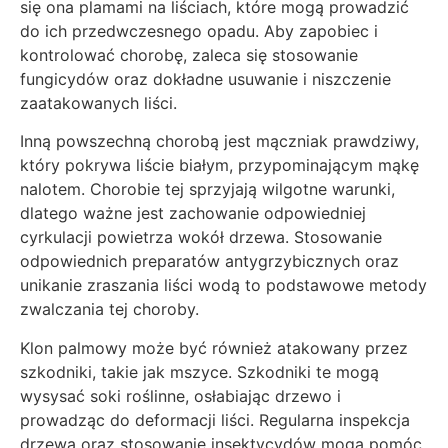
się ona plamami na liściach, które mogą prowadzić
do ich przedwczesnego opadu. Aby zapobiec i
kontrolować chorobę, zaleca się stosowanie
fungicydów oraz dokładne usuwanie i niszczenie
zaatakowanych liści.
Inną powszechną chorobą jest mączniak prawdziwy,
który pokrywa liście białym, przypominającym mąkę
nalotem. Chorobie tej sprzyjają wilgotne warunki,
dlatego ważne jest zachowanie odpowiedniej
cyrkulacji powietrza wokół drzewa. Stosowanie
odpowiednich preparatów antygrzybicznych oraz
unikanie zraszania liści wodą to podstawowe metody
zwalczania tej choroby.
Klon palmowy może być również atakowany przez
szkodniki, takie jak mszyce. Szkodniki te mogą
wysysać soki roślinne, osłabiając drzewo i
prowadząc do deformacji liści. Regularna inspekcja
drzewa oraz stosowanie insektycydów mogą pomóc