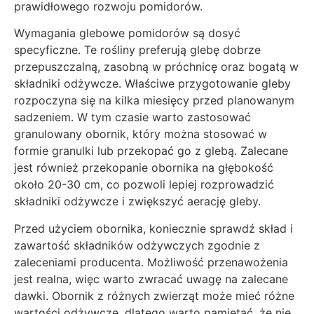
prawidłowego rozwoju pomidorów.
Wymagania glebowe pomidorów są dosyć
specyficzne. Te rośliny preferują glebę dobrze
przepuszczalną, zasobną w próchnicę oraz bogatą w
składniki odżywcze. Właściwe przygotowanie gleby
rozpoczyna się na kilka miesięcy przed planowanym
sadzeniem. W tym czasie warto zastosować
granulowany obornik, który można stosować w
formie granulki lub przekopać go z glebą. Zalecane
jest również przekopanie obornika na głębokość
około 20-30 cm, co pozwoli lepiej rozprowadzić
składniki odżywcze i zwiększyć aerację gleby.
Przed użyciem obornika, koniecznie sprawdź skład i
zawartość składników odżywczych zgodnie z
zaleceniami producenta. Możliwość przenawożenia
jest realna, więc warto zwracać uwagę na zalecane
dawki. Obornik z różnych zwierząt może mieć różne
wartości odżywcze, dlatego warto pamiętać, że nie