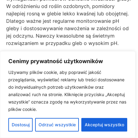
W odróżnieniu od roślin ozdobnych, pomidory
najlepiej rosną w glebie lekko kwaśnej lub obojętnej.
Dlatego ważne jest regularne monitorowanie pH
gleby i dostosowywanie nawożenia w zależności od
jej odczynu. Nawozy kwasolubne są świetnym
rozwiązaniem w przypadku gleb o wysokim pH.
Regularne nawożenie pomidorów zgodnie z
Cenimy prywatność użytkowników
powyższymi wytycznymi przyczynia się do smaku
owoców, ponieważ dostarczają one wszystkich
Używamy plików cookie, aby poprawić jakość
niezbędnych składników odżywczych, które są
przeglądania, wyświetlać reklamy lub treści dostosowane
niezbędne do rozwoju zdrowych i smacznych
do indywidualnych potrzeb użytkowników oraz
plonów.
analizować ruch na stronie. Kliknięcie przycisku „Akceptuj
wszystkie” oznacza zgodę na wykorzystywanie przez nas
Dzięki odpowiednio dobranym i stosowanym
plików cookie.
nawozom, możemy cieszyć się obfitymi zbiorami
zdrowych pomidorów, które będą dumą każdego
Dostosuj
Odrzuć wszystkie
Akceptuj wszystko
ogrodnika oraz radością wszystkich domowników.