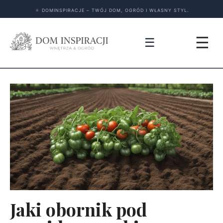
★
DOMINSPIRACJE – TWÓJ DOM, OGRÓD I WŁASNY STYL.
☰
☰
Jaki obornik pod