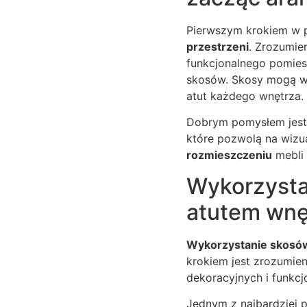
Pierwszym krokiem w 
przestrzeni
. Zrozumie
funkcjonalnego pomies
skosów. Skosy mogą w
atut każdego wnętrza.
Dobrym pomysłem jest
które pozwolą na wizu
rozmieszczeniu
mebli 
Wykorzysta
atutem wnę
Wykorzystanie skosó
krokiem jest zrozumie
dekoracyjnych i funkcj
Jednym z najbardziej 