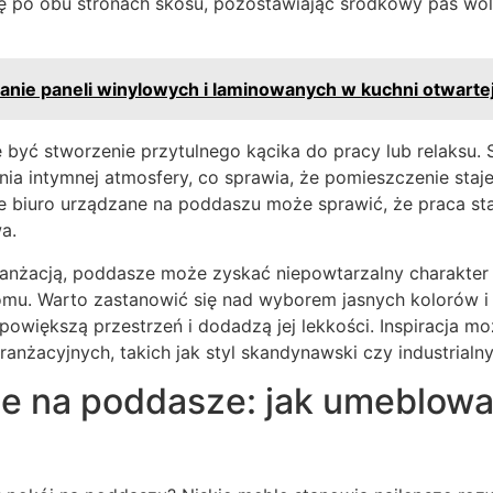
ię po obu stronach skosu, pozostawiając środkowy pas wol
nie paneli winylowych i laminowanych w kuchni otwartej
e być stworzenie przytulnego kącika do pracy lub relaksu.
enia intymnej atmosfery, co sprawia, że pomieszczenie sta
 biuro urządzane na poddaszu może sprawić, że praca stan
a.
anżacją, poddasze może zyskać niepowtarzalny charakter i
omu. Warto zastanowić się nad wyborem jasnych kolorów i
 powiększą przestrzeń i dodadzą jej lekkości. Inspiracja m
anżacyjnych, takich jak styl skandynawski czy industrialny
le na poddasze: jak umeblow