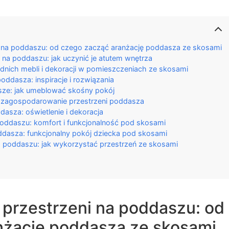
i na poddaszu: od czego zacząć aranżację poddasza ze skosami
na poddaszu: jak uczynić je atutem wnętrza
nich mebli i dekoracji w pomieszczeniach ze skosami
ddasza: inspiracje i rozwiązania
sze: jak umeblować skośny pokój
 zagospodarowanie przestrzeni poddasza
dasza: oświetlenie i dekoracja
 poddaszu: komfort i funkcjonalność pod skosami
asza: funkcjonalny pokój dziecka pod skosami
poddaszu: jak wykorzystać przestrzeń ze skosami
 przestrzeni na poddaszu: od
nżację poddasza ze skosami