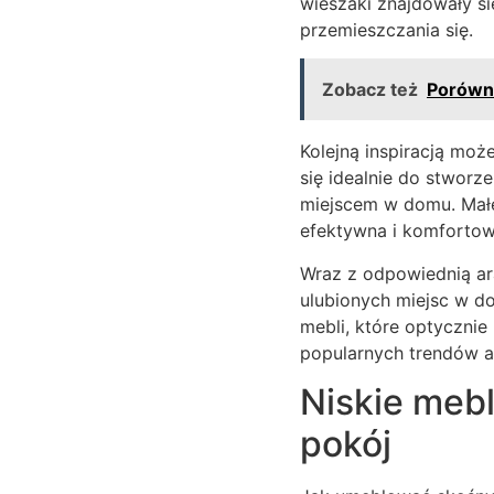
wieszaki znajdowały s
przemieszczania się.
Zobacz też
Porówna
Kolejną inspiracją moż
się idealnie do stworz
miejscem w domu. Małe
efektywna i komfortow
Wraz z odpowiednią ar
ulubionych miejsc w d
mebli, które optycznie
popularnych trendów ar
Niskie meb
pokój