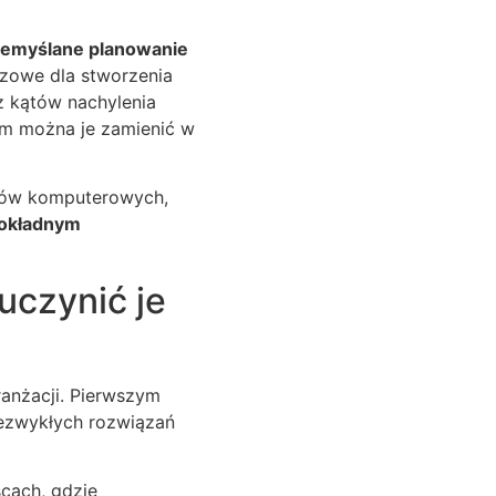
zemyślane planowanie
czowe dla stworzenia
z kątów nachylenia
m można je zamienić w
amów komputerowych,
okładnym
uczynić je
anżacji. Pierwszym
ezwykłych rozwiązań
cach, gdzie