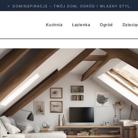
★
DOMINSPIRACJE – TWÓJ DOM, OGRÓD I WŁASNY STYL.
Kuchnia
Łazienka
Ogród
Dziecię