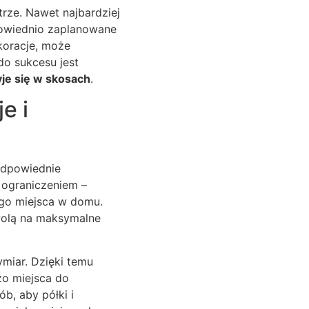
trze. Nawet najbardziej
powiednio zaplanowane
koracje, może
do sukcesu jest
yje się w skosach
.
e i
odpowiednie
 ograniczeniem –
ego miejsca w domu.
wolą na maksymalne
miar. Dzięki temu
o miejsca do
b, aby półki i