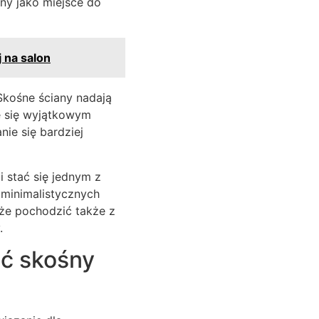
ny jako miejsce do
 na salon
 Skośne ściany nadają
je się wyjątkowym
ie się bardziej
 stać się jednym z
 minimalistycznych
oże pochodzić także z
.
ać skośny