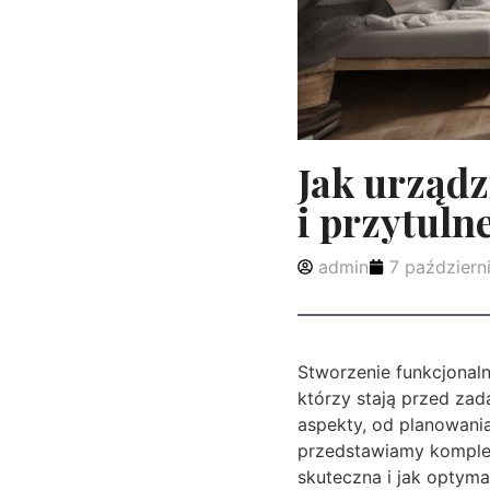
Jak urządz
i przytuln
admin
7 październ
Stworzenie funkcjonal
którzy stają przed za
aspekty, od planowania
przedstawiamy komple
skuteczna i jak optyma