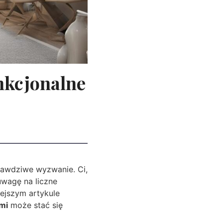
nkcjonalne
rawdziwe wyzwanie. Ci,
wagę na liczne
iejszym artykule
mi
może stać się