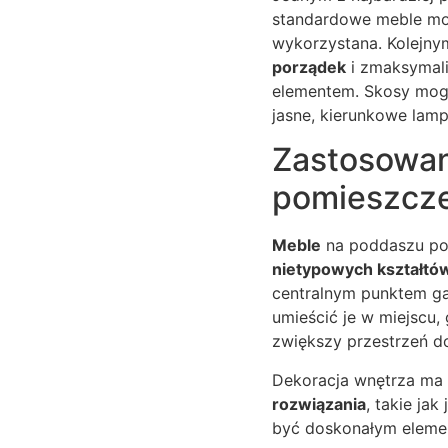
standardowe meble mog
wykorzystana. Kolejn
porządek
i zmaksymali
elementem. Skosy mogą
jasne, kierunkowe lamp
Zastosowan
pomieszcze
Meble
na poddaszu pow
nietypowych kształtów
centralnym punktem ga
umieścić je w miejscu,
zwiększy przestrzeń do
Dekoracja wnętrza ma
rozwiązania
, takie jak
być doskonałym elemen