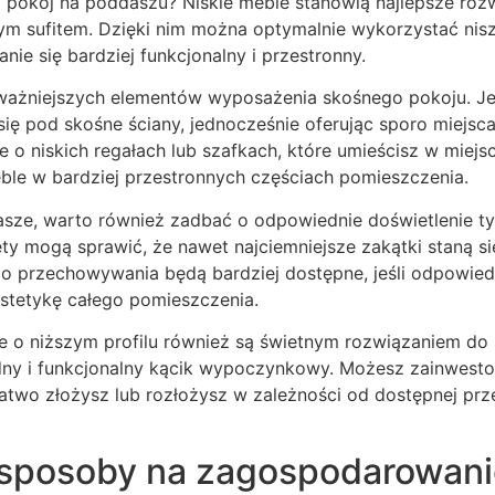
pokój na poddaszu? Niskie meble stanowią najlepsze rozw
m sufitem. Dzięki nim można optymalnie wykorzystać nisz
anie się bardziej funkcjonalny i przestronny.
ważniejszych elementów wyposażenia skośnego pokoju. Jej
ię pod skośne ściany, jednocześnie oferując sporo miejs
o niskich regałach lub szafkach, które umieścisz w miejsca
ble w bardziej przestronnych częściach pomieszczenia.
sze, warto również zadbać o odpowiednie doświetlenie tyc
ety mogą sprawić, że nawet najciemniejsze zakątki staną si
o przechowywania będą bardziej dostępne, jeśli odpowiedn
stetykę całego pomieszczenia.
e o niższym profilu również są świetnym rozwiązaniem do 
ny i funkcjonalny kącik wypoczynkowy. Możesz zainwest
atwo złożysz lub rozłożysz w zależności od dostępnej prze
sposoby na zagospodarowani