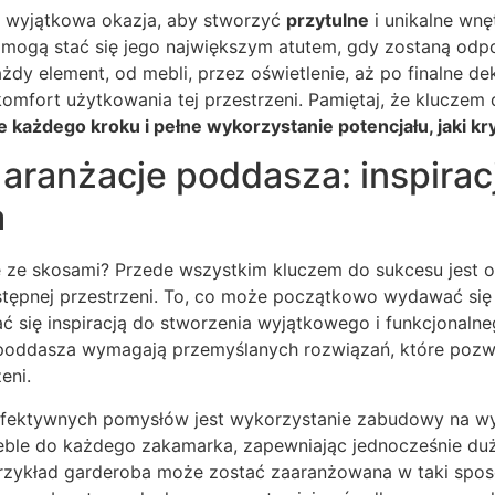
 wyjątkowa okazja, aby stworzyć
przytulne
i unikalne wnę
mogą stać się jego największym atutem, gdy zostaną od
dy element, od mebli, przez oświetlenie, aż po finalne de
mfort użytkowania tej przestrzeni. Pamiętaj, że kluczem 
 każdego kroku i pełne wykorzystanie potencjału, jaki kr
ranżacje poddasza: inspiracj
a
 ze skosami? Przede wszystkim kluczem do sukcesu jest 
ępnej przestrzeni. To, co może początkowo wydawać się
ać się inspiracją do stworzenia wyjątkowego i funkcjonaln
poddasza wymagają przemyślanych rozwiązań, które poz
eni.
efektywnych pomysłów jest wykorzystanie zabudowy na wy
le do każdego zakamarka, zapewniając jednocześnie duż
zykład garderoba może zostać zaaranżowana w taki sposó