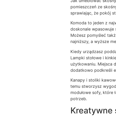
Jak umeblować skośny 
pomieszczeń ze skośny
sprawiając, że pokój st
Komoda to jeden z naj
doskonale wpasowuje s
Możesz pomyśleć także 
najniższy, a wyższe me
Kiedy urządzasz podda
Lampki stołowe i kinki
użytkowaniu. Miejsca d
dodatkowo podkreśli e
Kanapy i stoliki kawow
temu stworzysz wygod
modułowe sofy, które ł
potrzeb.
Kreatywne 