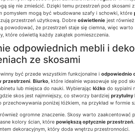
ą się nie zmieścić. Dzięki temu przestrzeń pod skosami z
ym pomysłem mogą być wbudowane szafy i schowki, które
zują przestrzeń użytkową. Dobre
oświetlenie
jest równie
 powodować, że przestrzeń staje się ciemna, więc warto
y, które oświetlą każdy zakątek pomieszczenia.
ie odpowiednich mebli i deko
niach ze skosami
inny być przede wszystkim funkcjonalne i
odpowiednio 
 przestrzeni
.
Biurko
, które idealnie wpasowuje się pod sk
binetu lub miejsca do nauki. Wybierając
łóżko
do sypialni 
 gdzie skos jest najmniejszy, co stworzy bardziej
przytulny 
 przechowywania poniżej łóżkiem, na przykład w formie sz
 również ogromne znaczenie. Skosy warto zaakcentować 
 jasne kolory ścian, które
powiększą optycznie przestrzeń
tem dekoracyjnym, który doda wnętrzu przestronności.