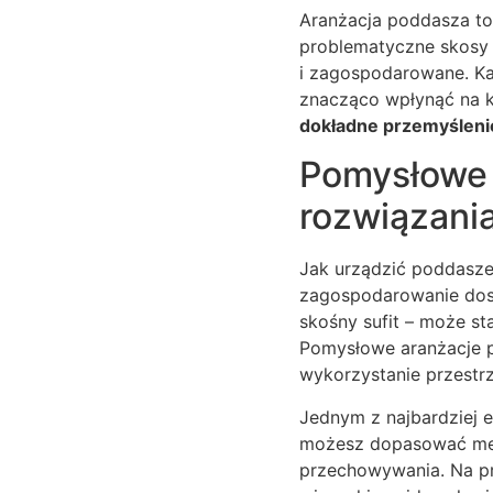
Aranżacja poddasza to
problematyczne skosy 
i zagospodarowane. Każ
znacząco wpłynąć na ko
dokładne przemyślenie
Pomysłowe a
rozwiązani
Jak urządzić poddasze
zagospodarowanie dost
skośny sufit – może st
Pomysłowe aranżacje 
wykorzystanie przestrz
Jednym z najbardziej 
możesz dopasować meb
przechowywania. Na pr