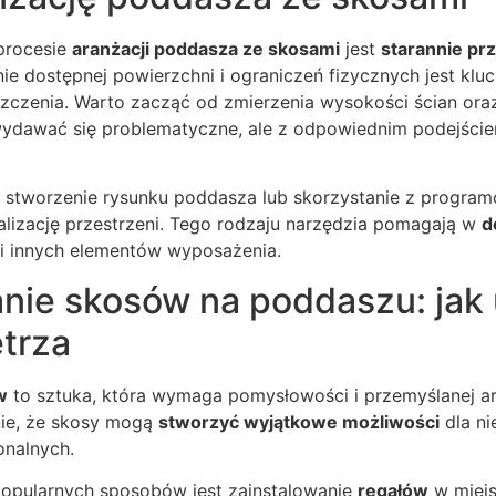
procesie
aranżacji poddasza ze skosami
jest
starannie pr
nie dostępnej powierzchni i ograniczeń fizycznych jest klu
zczenia. Warto zacząć od zmierzenia wysokości ścian ora
ydawać się problematyczne, ale z odpowiednim podejście
 stworzenie rysunku poddasza lub skorzystanie z progr
alizację przestrzeni. Tego rodzaju narzędzia pomagają w
d
i innych elementów wyposażenia.
nie skosów na poddaszu: jak 
trza
w
to sztuka, która wymaga pomysłowości i przemyślanej ar
nie, że skosy mogą
stworzyć wyjątkowe możliwości
dla ni
onalnych.
popularnych sposobów jest zainstalowanie
regałów
w miejs