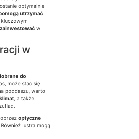
ostanie optymalnie
pomogą utrzymać
ż kluczowym
zainwestować
w
racji w
dobrane do
os, może stać się
na poddaszu, warto
klimat
, a także
uflad.
poprzez
optyczne
. Również lustra mogą