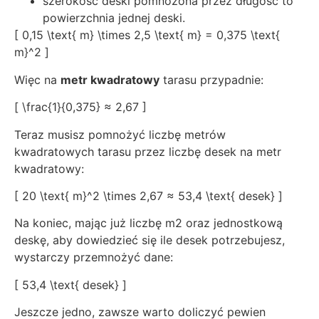
szerokość deski pomnożona przez długość to
powierzchnia jednej deski.
[ 0,15 \text{ m} \times 2,5 \text{ m} = 0,375 \text{
m}^2 ]
Więc na
metr kwadratowy
tarasu przypadnie:
[ \frac{1}{0,375} ≈ 2,67 ]
Teraz musisz pomnożyć liczbę metrów
kwadratowych tarasu przez liczbę desek na metr
kwadratowy:
[ 20 \text{ m}^2 \times 2,67 ≈ 53,4 \text{ desek} ]
Na koniec, mając już liczbę m2 oraz jednostkową
deskę, aby dowiedzieć się ile desek potrzebujesz,
wystarczy przemnożyć dane:
[ 53,4 \text{ desek} ]
Jeszcze jedno, zawsze warto doliczyć pewien