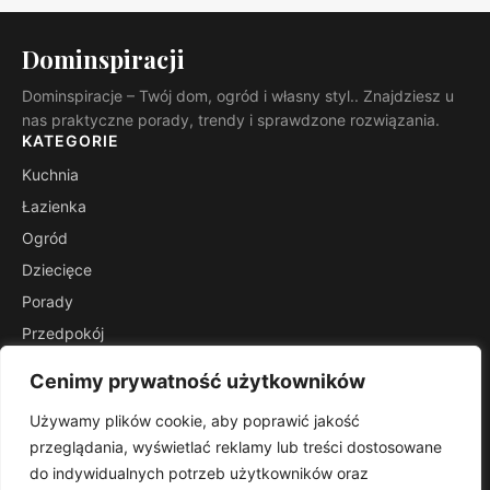
Dominspiracji
Dominspiracje – Twój dom, ogród i własny styl.. Znajdziesz u
nas praktyczne porady, trendy i sprawdzone rozwiązania.
KATEGORIE
Kuchnia
Łazienka
Ogród
Dziecięce
Porady
Przedpokój
Salon
Cenimy prywatność użytkowników
Stoliki
Używamy plików cookie, aby poprawić jakość
INFORMACJE
przeglądania, wyświetlać reklamy lub treści dostosowane
Kontakt
do indywidualnych potrzeb użytkowników oraz