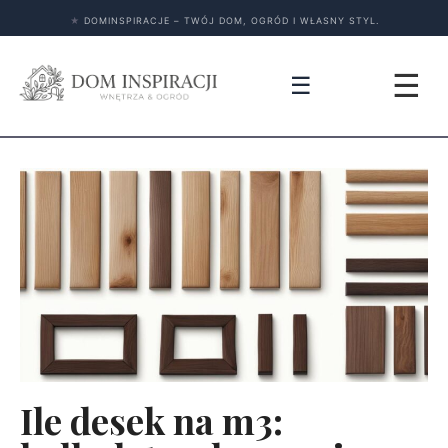
★
DOMINSPIRACJE – TWÓJ DOM, OGRÓD I WŁASNY STYL.
☰
☰
Ile desek na m3: