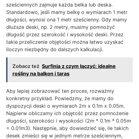
sześciennych zajmuje każda belka lub deska.
Standardowo, jeśli mamy belkę o wymiarach 1 metr
długości, wynosi ona 1 metr sześcienny. Gdy mamy
dłuższe deski, np. 2 metry, musimy pomnożyć
długość przez szerokość i wysokość deski. Przez
takie przeliczenie objętości można łatwo uzyskać
iloczyn niezbędny do dalszych kalkulacji.
Zobacz też
Surfinia z czym łączyć: idealne
rośliny na balkon i taras
Aby lepiej zobrazować ten proces, rozważmy
konkretny przykład. Powiedzmy, że mamy do
dyspozycji deski o wymiarach 2m x 0.1m x 0.05m.
Najpierw obliczamy ich objętość przez pomnożenie
długości, szerokości i wysokości (2m * 0.1m * 0.05m
= 0.01m3). Następnie, aby dowiedzieć się, ile takich
desek zmieści się w jednym metrze sześciennym,