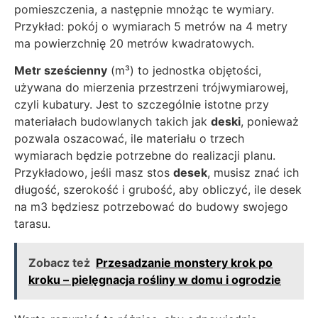
pomieszczenia, a następnie mnożąc te wymiary.
Przykład: pokój o wymiarach 5 metrów na 4 metry
ma powierzchnię 20 metrów kwadratowych.
Metr sześcienny
(m³) to jednostka objętości,
używana do mierzenia przestrzeni trójwymiarowej,
czyli kubatury. Jest to szczególnie istotne przy
materiałach budowlanych takich jak
deski
, ponieważ
pozwala oszacować, ile materiału o trzech
wymiarach będzie potrzebne do realizacji planu.
Przykładowo, jeśli masz stos
desek
, musisz znać ich
długość, szerokość i grubość, aby obliczyć, ile desek
na m3 będziesz potrzebować do budowy swojego
tarasu.
Zobacz też
Przesadzanie monstery krok po
kroku – pielęgnacja rośliny w domu i ogrodzie