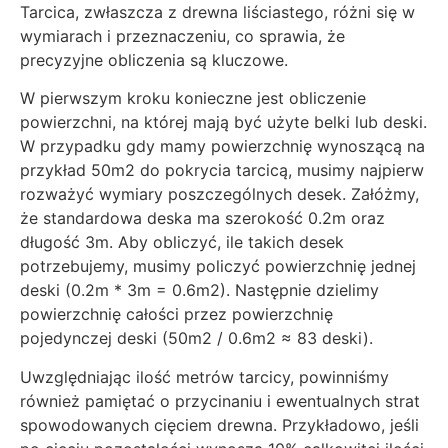
Tarcica, zwłaszcza z drewna liściastego, różni się w
wymiarach i przeznaczeniu, co sprawia, że
precyzyjne obliczenia są kluczowe.
W pierwszym kroku konieczne jest obliczenie
powierzchni, na której mają być użyte belki lub deski.
W przypadku gdy mamy powierzchnię wynoszącą na
przykład 50m2 do pokrycia tarcicą, musimy najpierw
rozważyć wymiary poszczególnych desek. Załóżmy,
że standardowa deska ma szerokość 0.2m oraz
długość 3m. Aby obliczyć, ile takich desek
potrzebujemy, musimy policzyć powierzchnię jednej
deski (0.2m * 3m = 0.6m2). Następnie dzielimy
powierzchnię całości przez powierzchnię
pojedynczej deski (50m2 / 0.6m2 ≈ 83 deski).
Uwzględniając ilość metrów tarcicy, powinniśmy
również pamiętać o przycinaniu i ewentualnych strat
spowodowanych cięciem drewna. Przykładowo, jeśli