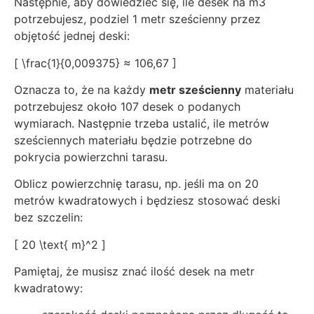
Następnie, aby dowiedzieć się, ile desek na m3
potrzebujesz, podziel 1 metr sześcienny przez
objętość jednej deski:
[ \frac{1}{0,009375} ≈ 106,67 ]
Oznacza to, że na każdy
metr sześcienny
materiału
potrzebujesz około 107 desek o podanych
wymiarach. Następnie trzeba ustalić, ile metrów
sześciennych materiału będzie potrzebne do
pokrycia powierzchni tarasu.
Oblicz powierzchnię tarasu, np. jeśli ma on 20
metrów kwadratowych i będziesz stosować deski
bez szczelin:
[ 20 \text{ m}^2 ]
Pamiętaj, że musisz znać ilość desek na metr
kwadratowy: