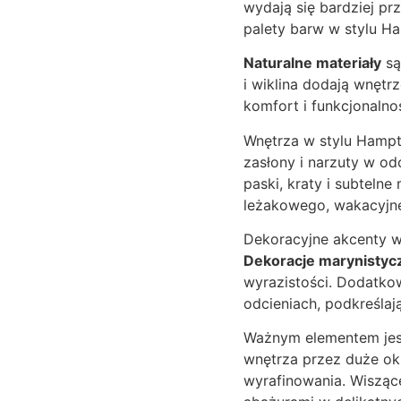
wydają się bardziej pr
palety barw w stylu Ha
Naturalne materiały
są
i wiklina dodają wnętr
komfort i funkcjonalnoś
Wnętrza w stylu Hamp
zasłony i narzuty w odc
paski, kraty i subteln
leżakowego, wakacyjne
Dekoracyjne akcenty w
Dekoracje marynistyc
wyrazistości. Dodatk
odcieniach, podkreślaj
Ważnym elementem jest
wnętrza przez duże ok
wyrafinowania. Wisząc