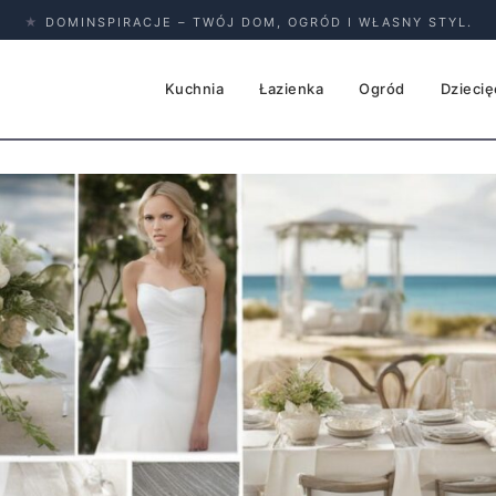
★
DOMINSPIRACJE – TWÓJ DOM, OGRÓD I WŁASNY STYL.
Kuchnia
Łazienka
Ogród
Dziecię