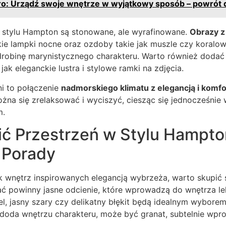
tro: Urządź swoje wnętrze w wyjątkowy sposób – powrót 
w stylu Hampton są stonowane, ale wyrafinowane.
Obrazy 
kie lampki nocne oraz ozdoby takie jak muszle czy koralo
drobinę marynistycznego charakteru. Warto również dodać 
 jak eleganckie lustra i stylowe ramki na zdjęcia.
ni to połączenie
nadmorskiego klimatu z elegancją i komf
ożna się zrelaksować i wyciszyć, ciesząc się jednocześnie
m.
ić Przestrzeń w Stylu Hampto
 Porady
k wnętrz inspirowanych elegancją wybrzeża, warto skupić 
ć powinny jasne odcienie, które wprowadzą do wnętrza lek
biel, jasny szary czy delikatny błękit będą idealnym wybor
 doda wnętrzu charakteru, może być granat, subtelnie wp