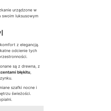
zkanie urządzone w
yca swoim luksusowym
l
 komfort z elegancją.
ikatne odcienie tych
przestronności.
onane są z drewna, z
kcentami błękitu
,
czynku.
iane szafki nocne i
ętrzu świeżości.
pialni.