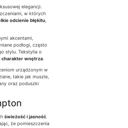
uksusowej elegancji.
zczeniami, w których
kie odcienie błękitu
,
nymi akcentami,
wniane podłogi, często
 stylu. Tekstylia o
i charakter wnętrza
.
czeniom urządzonym w
ziane, takie jak muszle,
any oraz poduszki
mpton
ch
świeżość i jasność
.
iając, że pomieszczenia