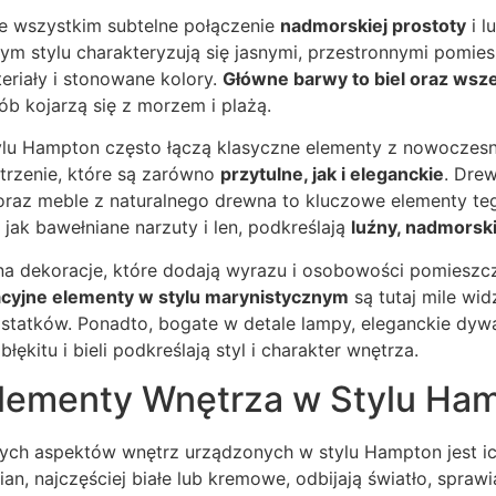
e wszystkim subtelne połączenie
nadmorskiej prostoty
i l
m stylu charakteryzują się jasnymi, przestronnymi pomies
eriały i stonowane kolory.
Główne barwy to biel oraz wszel
ób kojarzą się z morzem i plażą.
ylu Hampton często łączą klasyczne elementy z nowoczes
trzenie, które są zarówno
przytulne, jak i eleganckie
. Dre
oraz meble z naturalnego drewna to kluczowe elementy tego
ie jak bawełniane narzuty i len, podkreślają
luźny, nadmorsk
na dekoracje, które dodają wyrazu i osobowości pomiesz
cyjne elementy w stylu marynistycznym
są tutaj mile wid
statków. Ponadto, bogate w detale lampy, eleganckie dyw
ękitu i bieli podkreślają styl i charakter wnętrza.
lementy Wnętrza w Stylu Ha
ych aspektów wnętrz urządzonych w stylu Hampton jest i
an, najczęściej białe lub kremowe, odbijają światło, spraw