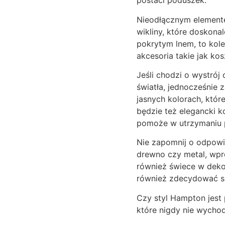
postaci poduszek.
Nieodłącznym elemente
wikliny, które doskonal
pokrytym lnem, to kole
akcesoria takie jak kos
Jeśli chodzi o wystrój
światła, jednocześnie
jasnych kolorach, któ
będzie też elegancki k
pomoże w utrzymaniu 
Nie zapomnij o odpowie
drewno czy metal, wpro
również świece w deko
również zdecydować się
Czy styl Hampton jest
które nigdy nie wycho