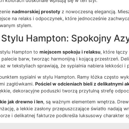
h kolorach doskonale wpisują się w ten styl.
zenie
nadmorskiej prostoty
z nowoczesną elegancją. Mies
miejsce na relaks i odpoczynek, które jednocześnie zachw
owanym stylem.
 Stylu Hampton: Spokojny Azy
 stylu Hampton to
miejscem spokoju i relaksu
, które łączy
palecie barw, tworząc harmonijną i kojącą przestrzeń. Del
z w tekstyliach sprawiają, że sypialnia nabiera lekkości i 
 punktem sypialni w stylu Hampton. Ramy łóżka często wyk
tymi zagłówkami.
Pościel w odcieniach bieli z delikatnymi a
kkie, dekoracyjne poduszki tworzą przytulną strefę odpo
kie jak drewno i len
, są ważnym elementem wnętrza. Drewn
żację, a lekkie zasłony przepuszczające światło nadają wn
ze i delikatnej fakturze podkreśla luksusowy charakter sy