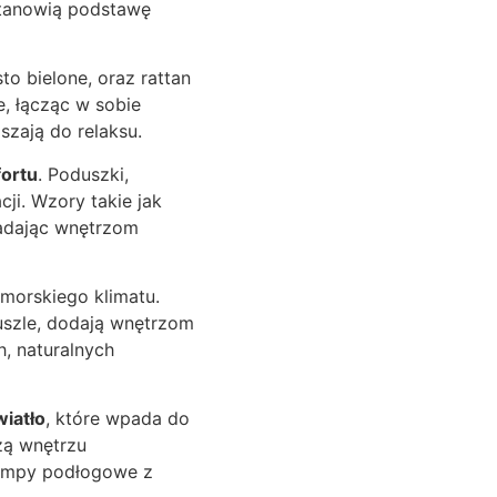
stanowią podstawę
o bielone, oraz rattan
e, łącząc w sobie
szają do relaksu.
fortu
. Poduszki,
cji. Wzory takie jak
 nadając wnętrzom
morskiego klimatu.
uszle, dodają wnętrzom
h, naturalnych
wiatło
, które wpada do
zą wnętrzu
 lampy podłogowe z