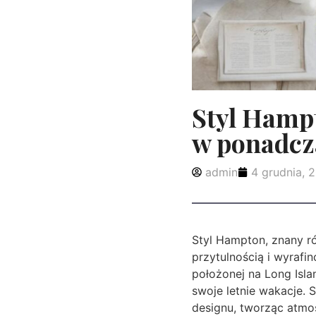
Styl Hampt
w ponadcz
admin
4 grudnia, 
Styl Hampton, znany ró
przytulnością i wyraf
położonej na Long Isla
swoje letnie wakacje. 
designu, tworząc atmo