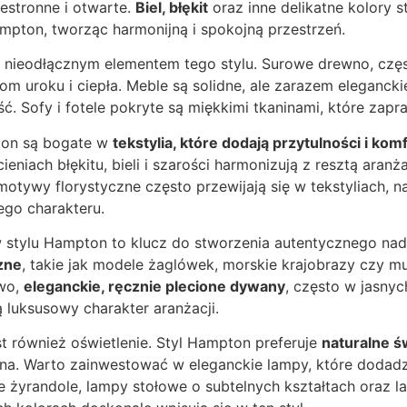
zestronne i otwarte.
Biel, błękit
oraz inne delikatne kolory 
mpton, tworząc harmonijną i spokojną przestrzeń.
 nieodłącznym elementem tego stylu. Surowe drewno, częst
zom uroku i ciepła. Meble są solidne, ale zarazem elegancki
ć. Sofy i fotele pokryte są miękkimi tkaninami, które zapra
ton są bogate w
tekstylia, które dodają przytulności i kom
ieniach błękitu, bieli i szarości harmonizują z resztą aranża
e motywy florystyczne często przewijają się w tekstyliach,
go charakteru.
 stylu Hampton to klucz do stworzenia autentycznego nad
zne
, takie jak modele żaglówek, morskie krajobrazy czy m
owo,
eleganckie, ręcznie plecione dywany
, często w jasnyc
ą luksusowy charakter aranżacji.
 również oświetlenie. Styl Hampton preferuje
naturalne ś
na. Warto zainwestować w eleganckie lampy, które dodad
e żyrandole, lampy stołowe o subtelnych kształtach oraz