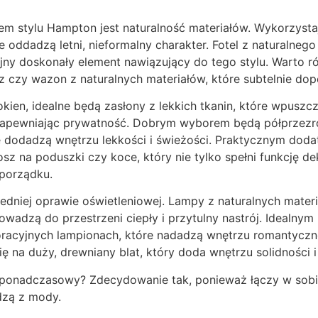
m stylu Hampton jest naturalność materiałów. Wykorzyst
e oddadzą letni, nieformalny charakter. Fotel z naturalneg
jny doskonały element nawiązujący do tego stylu. Warto r
z czy wazon z naturalnych materiałów, które subtelnie dope
 okien, idealne będą zasłony z lekkich tkanin, które wpusz
 zapewniając prywatność. Dobrym wyborem będą półprzezr
re dodadzą wnętrzu lekkości i świeżości. Praktycznym dod
osz na poduszki czy koce, który nie tylko spełni funkcję de
porządku.
dniej oprawie oświetleniowej. Lampy z naturalnych materia
wadzą do przestrzeni ciepły i przytulny nastrój. Idealny
racyjnych lampionach, które nadadzą wnętrzu romantyczn
 na duży, drewniany blat, który doda wnętrzu solidności i 
 ponadczasowy? Zdecydowanie tak, ponieważ łączy w sobie
dzą z mody.