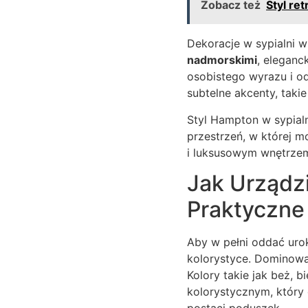
Zobacz też
Styl re
Dekoracje w sypialni 
nadmorskimi
, eleganc
osobistego wyrazu i o
subtelne akcenty, takie
Styl Hampton w sypial
przestrzeń, w której m
i luksusowym wnętrze
Jak Urządz
Praktyczne
Aby w pełni oddać uro
kolorystyce. Dominowa
Kolory takie jak beż, 
kolorystycznym, który