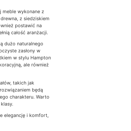
aj meble wykonane z
o drewna, z siedziskiem
ównież postawić na
łnią całość aranżacji.
czą dużo naturalnego
oczyste zasłony w
atkiem w stylu Hampton
koracyjną, ale również
łów, takich jak
m rozwiązaniem będą
ego charakteru. Warto
klasy.
 elegancję i komfort,