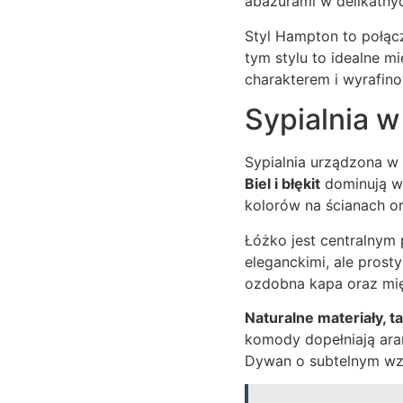
abażurami w delikatnyc
Styl Hampton to połąc
tym stylu to idealne 
charakterem i wyrafin
Sypialnia w
Sypialnia urządzona w
Biel i błękit
dominują w 
kolorów na ścianach ora
Łóżko jest centralnym
eleganckimi, ale pros
ozdobna kapa oraz mię
Naturalne materiały, ta
komody dopełniają aran
Dywan o subtelnym wzor