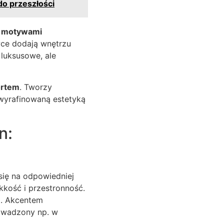
do przeszłości
z motywami
wce dodają wnętrzu
luksusowe, ale
ortem
. Tworzy
 wyrafinowaną estetyką
n:
się na odpowiedniej
kość i przestronność.
em. Akcentem
rowadzony np. w