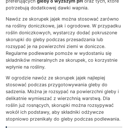
preferujących
gleby o wyższym pH
oraz tych, które
potrzebują dodatkowej dawki wapnia.
Nawóz ze skorupek jajek można stosować zarówno
na rośliny doniczkowe, jak i ogrodowe. W przypadku
roślin doniczkowych, wystarczy dodać pokruszone
skorupki do gleby podczas przesadzania lub
rozsypać je na powierzchni ziemi w doniczce.
Regularne podlewanie pomoże w wydostaniu się
składników mineralnych ze skorupek, co korzystnie
wpłynie na rośliny.
W ogrodzie nawóz ze skorupek jajek najlepiej
stosować podczas przygotowywania gleby do
sadzenia. Można je rozsypać na powierzchni gleby i
delikatnie wymieszać z wierzchnią warstwą. Dla
roślin już rosnących, skorupki można rozsypywać
wokół ich podstawy, aby składniki odżywcze
stopniowo przenikały do gleby podczas podlewania.