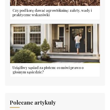
Czy pod korę dawać agrowłókninę: zalety, wady i
praktyczne wskazówki
Uciążliwy sąsiad za płotem: co mówi prawo o
głośnym sąsiedzie?
Polecane artykuły