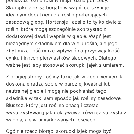
ponieważ różne rośliny mają różne potrzeby.
Skorupki jajek są bogate w wapń, co czyni je
idealnym dodatkiem dla roślin preferujących
zasadową glebę. Hortensje i azalie to tylko dwie z
roślin, które mogą szczególnie skorzystać z
dodatkowej dawki wapnia w glebie. Wapń jest
niezbędnym składnikiem dla wielu roślin, ale jego
zbyt duża ilość może wpływać na przyswajalność
cynku i innych pierwiastków śladowych. Dlatego
ważne jest, aby stosować skorupki jajek z umiarem.
Z drugiej strony, rośliny takie jak wrzos i ciemiernik
doskonale radzą sobie w bardziej kwaśnej lub
neutralnej glebie i mogą nie pochłaniać tego
składnika w taki sam sposób jak rośliny zasadowe.
Bluszcz, który jest rośliną pnącą i często
wykorzystywaną jako okrywowa, również korzysta z
wapnia, ale w umiarkowanych ilościach.
Ogólnie rzecz biorąc, skorupki jajek mogą być