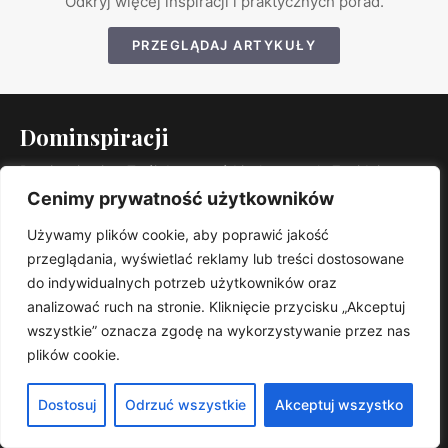
Odkryj więcej inspiracji i praktycznych porad.
PRZEGLĄDAJ ARTYKUŁY
Dominspiracji
Dominspiracje – Twój dom, ogród i własny styl.. Znajdziesz u
nas praktyczne porady, trendy i sprawdzone rozwiązania.
Cenimy prywatność użytkowników
KATEGORIE
Używamy plików cookie, aby poprawić jakość
Kuchnia
przeglądania, wyświetlać reklamy lub treści dostosowane
Łazienka
do indywidualnych potrzeb użytkowników oraz
Ogród
analizować ruch na stronie. Kliknięcie przycisku „Akceptuj
Dziecięce
wszystkie” oznacza zgodę na wykorzystywanie przez nas
plików cookie.
Porady
Przedpokój
Dostosuj
Odrzuć wszystkie
Akceptuj wszystko
Salon
Stoliki