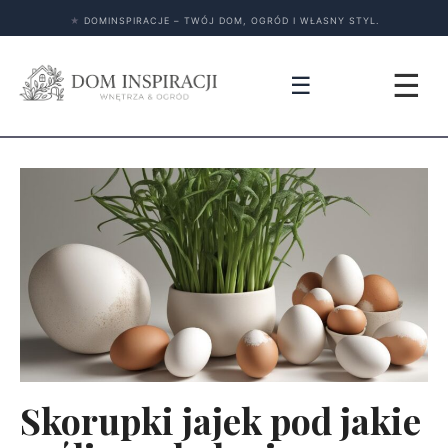
★
DOMINSPIRACJE – TWÓJ DOM, OGRÓD I WŁASNY STYL.
☰
☰
Skorupki jajek pod jakie