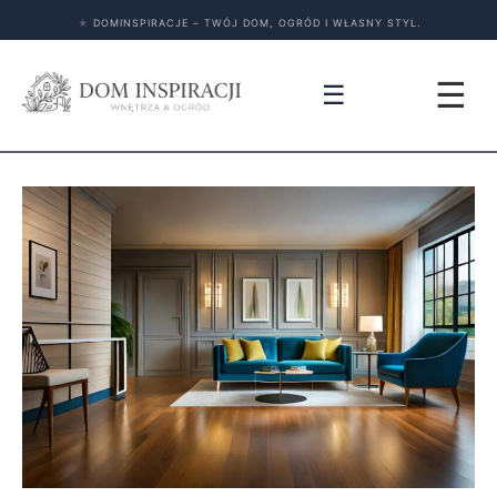
★
DOMINSPIRACJE – TWÓJ DOM, OGRÓD I WŁASNY STYL.
☰
☰