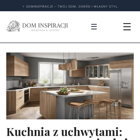
★
DOMINSPIRACJE – TWÓJ DOM, OGRÓD I WŁASNY STYL.
☰
☰
Kuchnia z uchwytami: