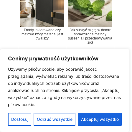
Fronty lakierowane czy
Jak suszyć miętę w domu:
matowe który materiał jest
sprawdzone metody
trwalszy
suszenia i przechowywania
ziół
Cenimy prywatność użytkowników
Używamy plików cookie, aby poprawić jakość
przeglądania, wyświetlać reklamy lub treści dostosowane
admin
do indywidualnych potrzeb użytkowników oraz
analizować ruch na stronie. Kliknięcie przycisku „Akceptuj
Nazywam się Marianna Dudek i jestem projektantką
wszystkie” oznacza zgodę na wykorzystywanie przez nas
wnętrz oraz ogrodów z wieloletnim doświadczeniem. Moją
pasją jest tworzenie przestrzeni, które harmonijnie łączą
plików cookie.
estetykę z funkcjonalnością. Jestem również autorką
strony mrdecor.pl, na której dzielę się inspiracjami,
Dostosuj
Odrzuć wszystkie
Akceptuj wszystko
pomysłami oraz poradami, jak urządzić piękne i
praktyczne wnętrze oraz ogród. W każdym projekcie