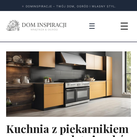
★
DOMINSPIRACJE – TWÓJ DOM, OGRÓD I WŁASNY STYL.
☰
☰
Kuchnia z piekarnikiem