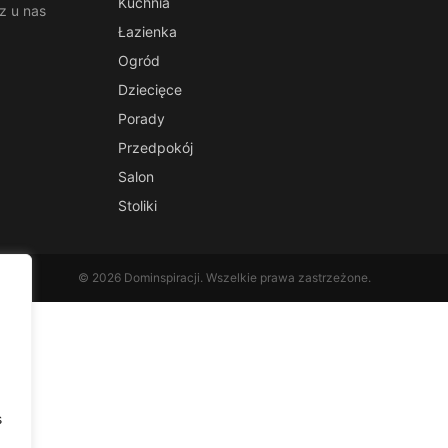
Kuchnia
z u nas
Łazienka
Ogród
Dziecięce
Porady
Przedpokój
Salon
Stoliki
© 2026 Dominspiracji. Wszelkie prawa zastrzeżone.
s