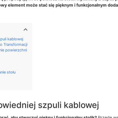
owy element może stać się pięknym i funkcjonalnym dod
puli kablowej
o Transformacji
nie powierzchni
nie stołu
wiedniej szpuli kablowej
brać, aby stworzyć piękny i funkcjonalny stolik?
Przede w