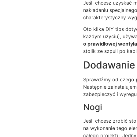
Jeśli chcesz uzyskać 
nakładaniu specjalneg
charakterystyczny wygl
Oto kilka DIY tips dot
każdym użyciu), używa
o prawidłowej wentyla
stolik ze szpuli po kab
Dodawanie
Sprawdźmy od czego po
Następnie zainstaluje
zabezpieczyć i wyregu
Nogi
Jeśli chcesz zrobić st
na wykonanie tego elem
całego projektu. Jedn