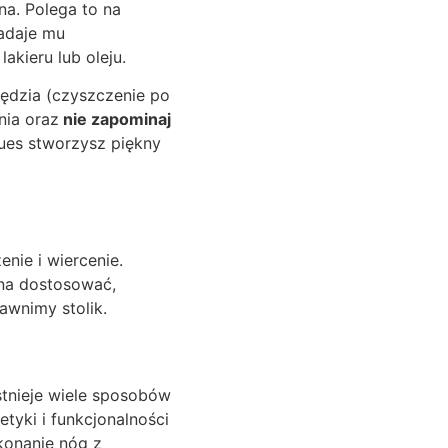
a. Polega to na
nadaje mu
akieru lub oleju.
zędzia (czyszczenie po
nia oraz
nie zapominaj
ues stworzysz piękny
nie i wiercenie.
żna dostosować,
awnimy stolik.
Istnieje wiele sposobów
tyki i funkcjonalności
konanie nóg z