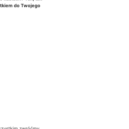
atkiem do Twojego
szystkim zwróćmy