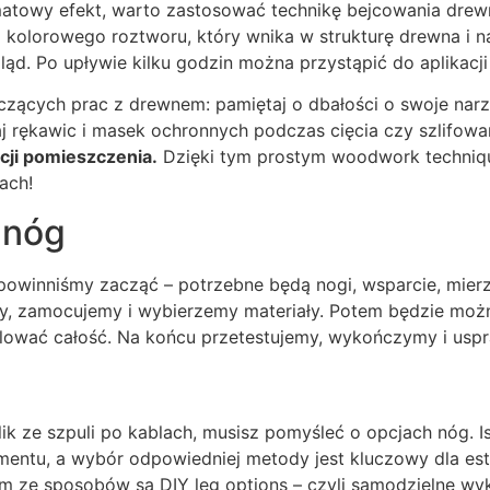
matowy efekt, warto zastosować technikę bejcowania drewn
o kolorowego roztworu, który wnika w strukturę drewna i 
ąd. Po upływie kilku godzin można przystąpić do aplikacji l
yczących prac z drewnem: pamiętaj o dbałości o swoje nar
j rękawic i masek ochronnych podczas cięcia czy szlifowa
cji pomieszczenia.
Dzięki tym prostym woodwork techniq
lach!
 nóg
winniśmy zacząć – potrzebne będą nogi, wsparcie, mierze
my, zamocujemy i wybierzemy materiały. Potem będzie mo
lować całość. Na końcu przetestujemy, wykończymy i uspr
olik ze szpuli po kablach, musisz pomyśleć o opcjach nóg. 
entu, a wybór odpowiedniej metody jest kluczowy dla este
ym ze sposobów są DIY leg options – czyli samodzielne wy