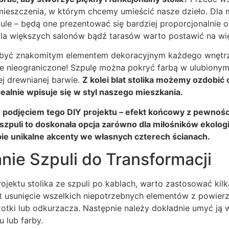
ieszczenia, w którym chcemy umieścić nasze dzieło. Dla m
le – będą one prezentować się bardziej proporcjonalnie o
dla większych salonów bądź tarasów warto postawić na wi
 być znakomitym elementem dekoracyjnym każdego wnętrz
ie nieograniczone! Szpulę można pokryć farbą w ulubionym
ej drewnianej barwie.
Z kolei blat stolika możemy ozdobi
ealnie wpisuje się w styl naszego mieszkania.
 podjęciem tego DIY projektu – efekt końcowy z pewnośc
 szpuli to doskonała opcja zarówno dla miłośników ekologi
obie unikalne akcenty we własnych czterech ścianach.
ie Szpuli do Transformacji
jektu stolika ze szpuli po kablach, warto zastosować kilk
t usunięcie wszelkich niepotrzebnych elementów z powierz
otki lub odkurzacza. Następnie należy dokładnie umyć ją 
u lub farby.