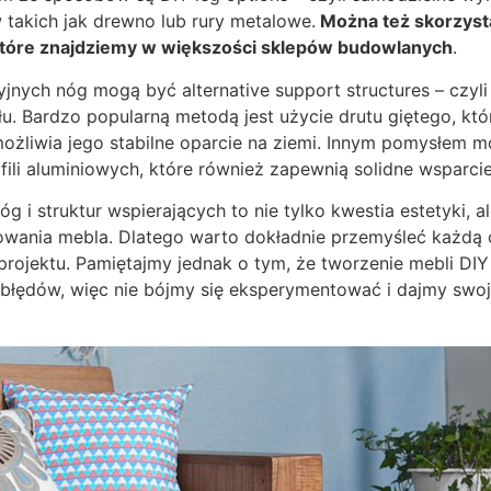
takich jak drewno lub rury metalowe.
Można też skorzyst
które znajdziemy w większości sklepów budowlanych
.
yjnych nóg mogą być alternative support structures – czyli
łu. Bardzo popularną metodą jest użycie drutu giętego, kt
możliwia jego stabilne oparcie na ziemi. Innym pomysłem 
ili aluminiowych, które również zapewnią solidne wsparcie 
 i struktur wspierających to nie tylko kwestia estetyki, al
wania mebla. Dlatego warto dokładnie przemyśleć każdą o
projektu. Pamiętajmy jednak o tym, że tworzenie mebli DIY
błędów, więc nie bójmy się eksperymentować i dajmy swoj