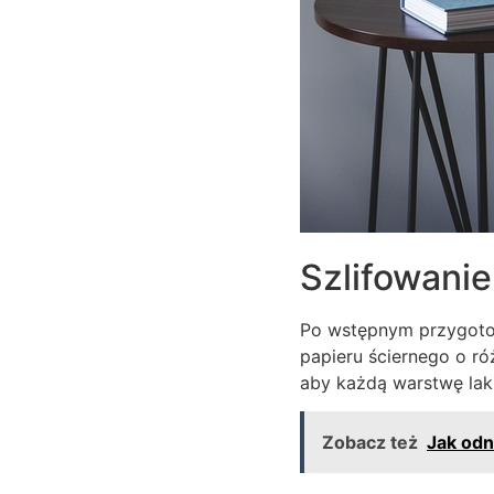
Szlifowanie
Po wstępnym przygotow
papieru ściernego o ró
aby każdą warstwę laki
Zobacz też
Jak odn