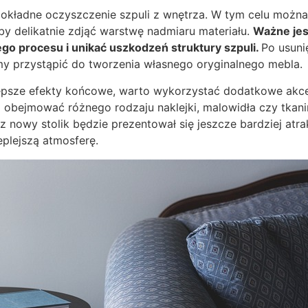
dokładne oczyszczenie szpuli z wnętrza. W tym celu można
aby delikatnie zdjąć warstwę nadmiaru materiału.
Ważne jes
go procesu i unikać uszkodzeń struktury szpuli.
Po usuni
 przystąpić do tworzenia własnego oryginalnego mebla.
epsze efekty końcowe, warto wykorzystać dodatkowe akce
 obejmować różnego rodzaju naklejki, malowidła czy tkani
 nowy stolik będzie prezentował się jeszcze bardziej atra
plejszą atmosferę.