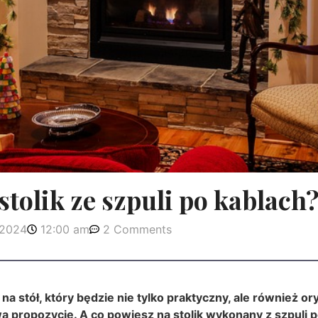
 stolik ze szpuli po kablach
 2024
12:00 am
2 Comments
a stół, który będzie nie tylko praktyczny, ale również ory
 propozycję. A co powiesz na stolik wykonany z szpuli po