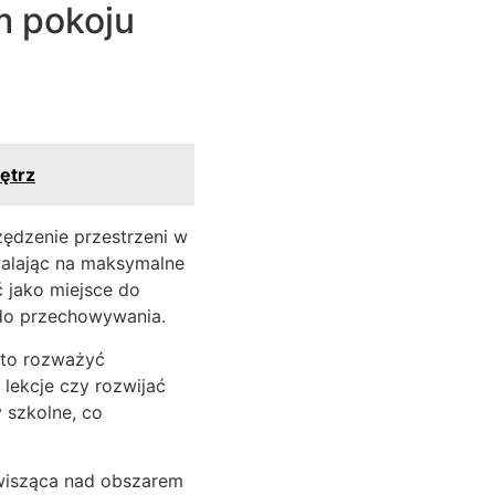
m pokoju
nętrz
zędzenie przestrzeni w
walając na maksymalne
 jako miejsce do
 do przechowywania.
rto rozważyć
lekcje czy rozwijać
 szkolne, co
 wisząca nad obszarem