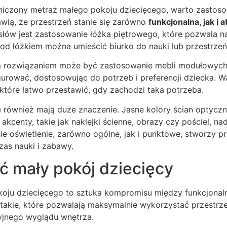
niczony metraż małego pokoju dziecięcego, warto zastos
awią, że przestrzeń stanie się zarówno
funkcjonalna, jak i 
łów jest zastosowanie łóżka piętrowego, które pozwala n
Pod łóżkiem można umieścić biurko do nauki lub przestrze
m rozwiązaniem może być zastosowanie mebli modułowych
urować, dostosowując do potrzeb i preferencji dziecka. 
które łatwo przestawić, gdy zachodzi taka potrzeba.
e również mają duże znaczenie. Jasne kolory ścian optycz
 akcenty, takie jak naklejki ścienne, obrazy czy pościel, n
e oświetlenie, zarówno ogólne, jak i punktowe, stworzy p
as nauki i zabawy.
ć mały pokój dziecięcy
oju dziecięcego to sztuka kompromisu między funkcjonaln
 takie, które pozwalają maksymalnie wykorzystać przestrze
yjnego wyglądu wnętrza.