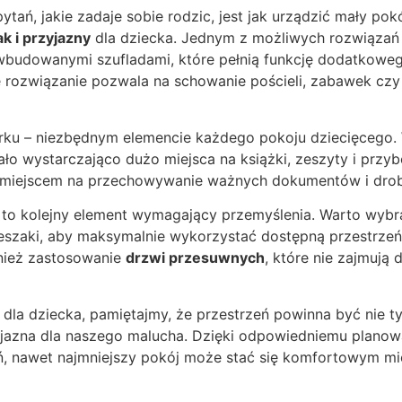
tań, jakie zadaje sobie rodzic, jest jak urządzić mały pokó
k i przyjazny
dla dziecka. Jednym z możliwych rozwiąza
wbudowanymi szufladami, które pełnią funkcję dodatkowe
 rozwiązanie pozwala na schowanie pościeli, zabawek cz
rku – niezbędnym elemencie każdego pokoju dziecięcego. 
ało wystarczająco dużo miejsca na książki, zeszyty i przyb
m miejscem na przechowywanie ważnych dokumentów i dro
to kolejny element wymagający przemyślenia. Warto wybra
ieszaki, aby maksymalnie wykorzystać dostępną przestrze
nież zastosowanie
drzwi przesuwnych
, które nie zajmują
dla dziecka, pamiętajmy, że przestrzeń powinna być nie tyl
zyjazna dla naszego malucha. Dzięki odpowiedniemu planow
, nawet najmniejszy pokój może stać się komfortowym mi