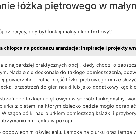
nie łóżka piętrowego w mały
j dziecięcy, aby był funkcjonalny i komfortowy?
la chłopca na poddaszu aranżacje: Inspiracje i projekty w
a z najbardziej praktycznych opcji, kiedy chodzi o zaoszc
ym. Nadaje się doskonale do takiego pomieszczenia, poz
ej powierzchni. Dolna część łóżka piętrowego może służyć
iecka, przestrzeń do gier, nauki lub jako dodatkowy kącik
trzeń pod łóżkiem piętrowym w sposób funkcjonalny, wa
iurka z blatem, na którym dziecko będzie mogło odrabiać 
 Wiszące półki nad biurkiem pomieszczą książki i przybory
trzymaniu porządku w pokoju.
o odpowiednim oświetleniu. Lampka na biurku oraz lampa