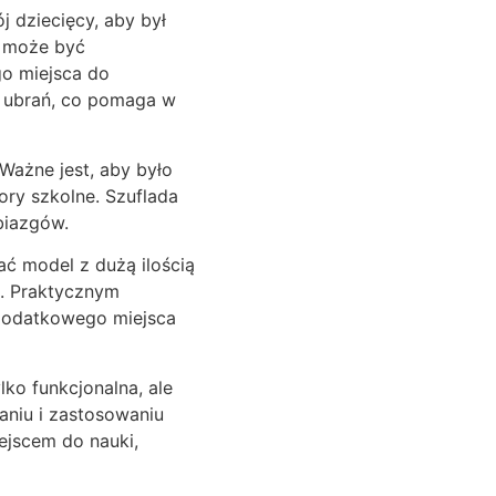
j dziecięcy, aby był
ń może być
go miejsca do
y ubrań, co pomaga w
Ważne jest, aby było
ory szkolne. Szuflada
biazgów.
ć model z dużą ilością
ń. Praktycznym
 dodatkowego miejsca
ko funkcjonalna, ale
aniu i zastosowaniu
ejscem do nauki,