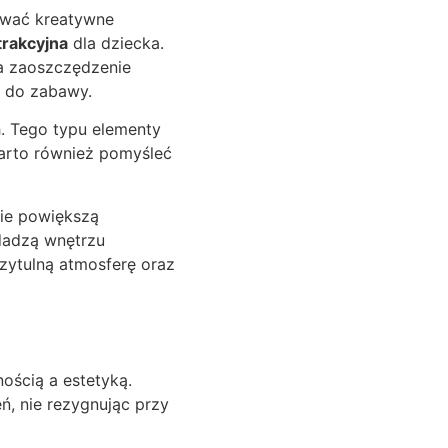
ować kreatywne
atrakcyjna
dla dziecka.
a zaoszczędzenie
ń do zabawy.
. Tego typu elementy
Warto również pomyśleć
nie powiększą
adadzą wnętrzu
rzytulną atmosferę oraz
ością a estetyką.
ń, nie rezygnując przy