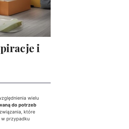
piracje i
zględnienia wielu
owaną do potrzeb
związania, które
t w przypadku