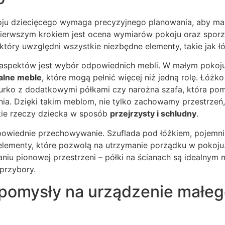
oju dziecięcego wymaga precyzyjnego planowania, aby ma
Pierwszym krokiem jest ocena wymiarów pokoju oraz spor
tóry uwzględni wszystkie niezbędne elementy, takie jak łó
spektów jest wybór odpowiednich mebli. W małym pokoju 
alne meble
, które mogą pełnić więcej niż jedną rolę. Łóżk
iurko z dodatkowymi półkami czy narożna szafa, która pomi
ia. Dzięki takim meblom, nie tylko zachowamy przestrzeń,
kie rzeczy dziecka w sposób
przejrzysty i schludny
.
dpowiednie przechowywanie. Szuflada pod łóżkiem, pojemni
 elementy, które pozwolą na utrzymanie porządku w pokoju
iu pionowej przestrzeni – półki na ścianach są idealnym m
przybory.
pomysły na urządzenie małeg