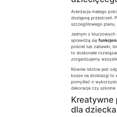
Aranżacja małego pok
dostępną przestrzeń. 
szczegółowego planu, k
Jednym z kluczowych a
sprawdzą się
funkcjon
pościel lub zabawki, b
to doskonałe rozwiązan
zorganizujemy wszyst
Równie istotne jest o
kosze na drobiazgi to
pomyśleć o wykorzystan
dekoracje czy szkolne 
Kreatywne 
dla dziecka