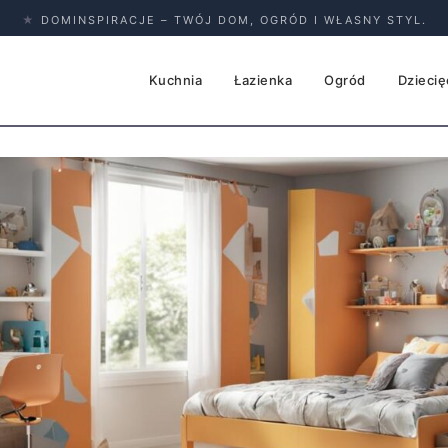
★
DOMINSPIRACJE – TWÓJ DOM, OGRÓD I WŁASNY STYL.
Kuchnia
Łazienka
Ogród
Dziecię