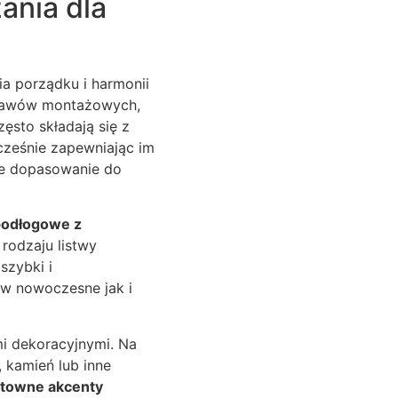
ania dla
a porządku i harmonii
estawów montażowych,
ęsto składają się z
cześnie zapewniając im
dne dopasowanie do
podłogowe z
 rodzaju listwy
szybki i
 w nowoczesne jak i
mi dekoracyjnymi. Na
, kamień lub inne
ktowne akcenty