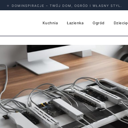
★
DOMINSPIRACJE – TWÓJ DOM, OGRÓD I WŁASNY STYL.
Kuchnia
Łazienka
Ogród
Dziecię