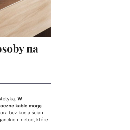
osoby na
stetyką.
W
idoczne kable mogą
zora bez kucia ścian
ganckich metod, które