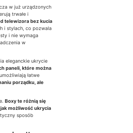
zcza w już urządzonych
ują trwałe i
d telewizora bez kucia
h i stylach, co pozwala
osty i nie wymaga
iadczenia w
ia eleganckie ukrycie
h paneli, które można
umożliwiają łatwe
maniu porządku, ale
e.
Boxy te różnią się
 jak możliwość ukrycia
etyczny sposób