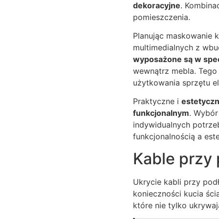
dekoracyjne
. Kombina
pomieszczenia.
Planując maskowanie k
multimedialnych z wb
wyposażone są w specj
wewnątrz mebla. Tego r
użytkowania sprzętu e
Praktyczne i
estetyczn
funkcjonalnym
. Wybór
indywidualnych potrze
funkcjonalnością a es
Kable przy 
Ukrycie kabli przy po
konieczności kucia ści
które nie tylko ukrywa