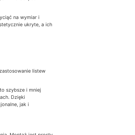
yciąć na wymiar i
etycznie ukryte, a ich
k zastosowanie listew
to szybsze i mniej
ach. Dzięki
nalne, jak i
ia. Montaż jest prosty