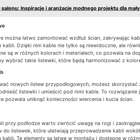
 salonu: Inspiracje i aranżacje modnego projektu dla mał
we
e można łatwo zamontować wzdłuż ścian, zakrywając kable
 kabli. Dzięki nim kable nie tylko są niewidoczne, ale rów
ne są w różnych kolorach i materiałach, co pozwala na d
by wybrać takie listewki, które będą harmonizować z kolore
ch
ować nowych listew przypodłogowych, możesz skorzystać z 
odnieść listewki i umieścić pod nimi kable. To rozwiązanie 
że pozwala uniknąć konieczności wiercenia i kucia ścian.
li przy podłodze warto zwrócić uwagę na rogi i zaokrągle
 do listewek, które ułatwiają przeprowadzenie kabli wokó
a kabli. Te elementy są łatwe w montażu i dostępne w róż