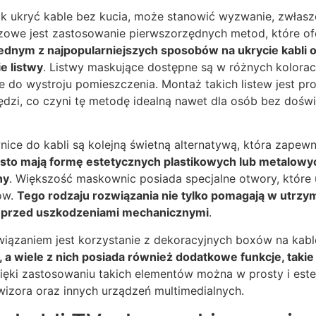
jak ukryć kable bez kucia, może stanowić wyzwanie, zwłas
owe jest zastosowanie pierwszorzędnych metod, które ofer
ednym z najpopularniejszych sposobów na ukrycie kabli o
e listwy
. Listwy maskujące dostępne są w różnych kolorac
 do wystroju pomieszczenia. Montaż takich listew jest pr
ędzi, co czyni tę metodę idealną nawet dla osób bez dośw
ice do kabli są kolejną świetną alternatywą, która zapewn
to mają formę estetycznych plastikowych lub metalowyc
ny
. Większość maskownic posiada specjalne otwory, które 
ów.
Tego rodzaju rozwiązania nie tylko pomagają w utrzy
e przed uszkodzeniami mechanicznymi
.
iązaniem jest korzystanie z dekoracyjnych boxów na kabl
 a wiele z nich posiada również dodatkowe funkcje, takie
zięki zastosowaniu takich elementów można w prosty i est
wizora oraz innych urządzeń multimedialnych.