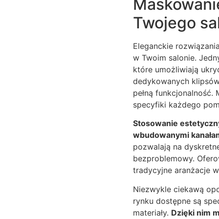
Maskowanie 
Twojego sa
Eleganckie rozwiązani
w Twoim salonie. Jedn
które umożliwiają ukry
dedykowanych klipsów 
pełną funkcjonalność.
specyfiki każdego pom
Stosowanie estetyczn
wbudowanymi kanałami
pozwalają na dyskretn
bezproblemowy. Oferow
tradycyjne aranżacje w
Niezwykle ciekawą opc
rynku dostępne są spec
materiały.
Dzięki nim 