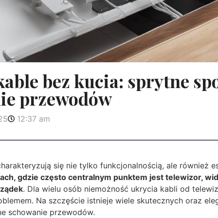
kable bez kucia: sprytne sp
ie przewodów
25
12:37 am
rakteryzują się nie tylko funkcjonalnością, ale również e
ach, gdzie często centralnym punktem jest telewizor, w
rządek
. Dla wielu osób niemożność ukrycia kabli od telewi
blemem. Na szczęście istnieje wiele skutecznych oraz ele
zne schowanie przewodów.