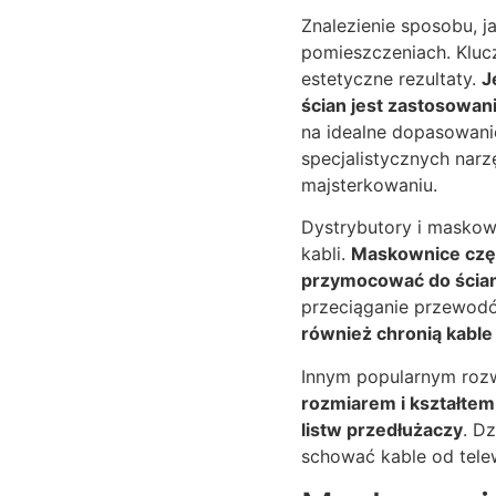
Znalezienie sposobu, 
pomieszczeniach. Klucz
estetyczne rezultaty.
J
ścian jest zastosowani
na idealne dopasowanie
specjalistycznych narz
majsterkowaniu.
Dystrybutory i maskown
kabli.
Maskownice częs
przymocować do ścia
przeciąganie przewod
również chronią kabl
Innym popularnym rozw
rozmiarem i kształtem,
listw przedłużaczy
. D
schować kable od tele