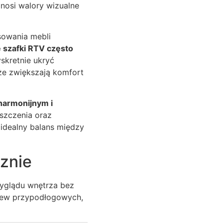
nosi walory wizualne
sowania mebli
szafki RTV często
skretnie ukryć
kże zwiększają komfort
harmonijnym i
szczenia oraz
idealny balans między
cznie
wyglądu wnętrza bez
istew przypodłogowych,