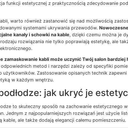
cja funkcji estetycznej z praktycznością zdecydowanie pod
abli, warto również zastanowić się nad możliwością zasto
udowanymi systemami ukrywania przewodów.
Nowoczesne 
alne kanały i schowki na kable
, dzięki czemu można je dy
odzaju rozwiązania nie tylko poprawiają estetykę, ale ta
lektronicznego.
e zamaskowanie kabli może uczynić Twój salon bardziej 
 odpowiednich metod i narzędzi zależy od specyfiki pomie
b użytkowników. Zastosowanie opisanych technik zapewni 
tetyką w każdym wnętrzu.
podłodze: jak ukryć je estety
dłodze to skuteczny sposób na zachowanie estetycznego 
an. Jednym z najpopularniejszych rozwiązań jest użycie l
ją kable, ale także dodają elegancji całemu pomieszczeniu.