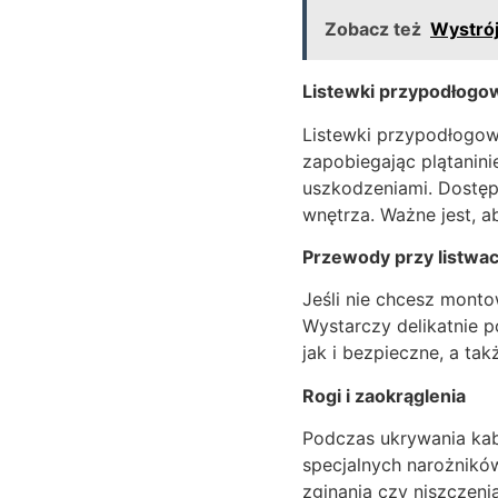
Zobacz też
Wystrój
Listewki przypodłogo
Listewki przypodłogow
zapobiegając plątaninie
uszkodzeniami. Dostęp
wnętrza. Ważne jest, a
Przewody przy listwa
Jeśli nie chcesz mont
Wystarczy delikatnie p
jak i bezpieczne, a tak
Rogi i zaokrąglenia
Podczas ukrywania kab
specjalnych narożników
zginania czy niszczeni