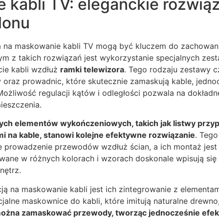
kabli TV: eleganckie rozwiąz
lonu
a na maskowanie kabli TV mogą być kluczem do zachowani
ym z takich rozwiązań jest wykorzystanie specjalnych z
cie kabli wzdłuż
ramki telewizora
. Tego rodzaju zestawy cz
oraz prowadnic, które skutecznie zamaskują kable, jedno
 Możliwość regulacji kątów i odległości pozwala na dokła
ieszczenia.
ych elementów wykończeniowych, takich jak listwy przy
 na kable, stanowi kolejne efektywne rozwiązanie
. Tego
e prowadzenie przewodów wzdłuż ścian, a ich montaż jest 
ane w różnych kolorach i wzorach doskonale wpisują się
nętrz.
ją na maskowanie kabli jest ich zintegrowanie z elementa
jalne maskownice do kabli, które imitują naturalne drewno
można zamaskować przewody, tworząc jednocześnie efe