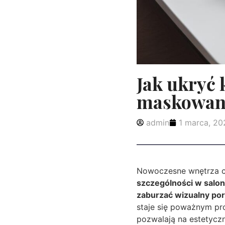
Jak ukryć 
maskowan
admin
1 marca, 20
Nowoczesne wnętrza cha
szczególności w salon
zaburzać wizualny po
staje się poważnym pro
pozwalają na estetyc