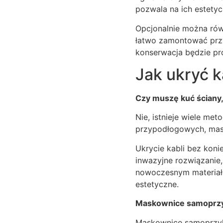
pozwala na ich estety
Opcjonalnie można rów
łatwo zamontować przy
konserwacja będzie pr
Jak ukryć k
Czy muszę kuć ściany,
Nie, istnieje wiele met
przypodłogowych, mas
Ukrycie kabli bez koni
inwazyjne rozwiązanie
nowoczesnym materiało
estetyczne.
Maskownice samoprz
Maskownice samoprzylep