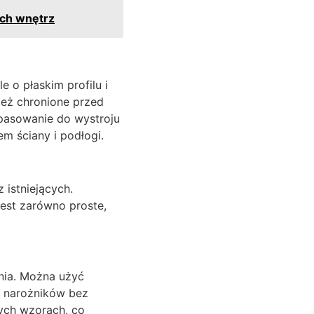
ych wnętrz
 o płaskim profilu i
nież chronione przed
opasowanie do wystroju
m ściany i podłogi.
istniejących.
jest zarówno proste,
nia. Można użyć
ł narożników bez
nych wzorach, co