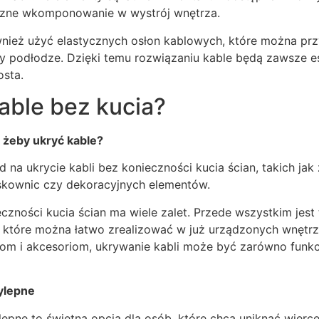
czne wkomponowanie w wystrój wnętrza.
nież użyć elastycznych osłon kablowych, które można prz
 podłodze. Dzięki temu rozwiązaniu kable będą zawsze est
osta.
able bez kucia?
 żeby ukryć kable?
od na ukrycie kabli bez konieczności kucia ścian, takich ja
kownic czy dekoracyjnych elementów.
eczności kucia ścian ma wiele zalet. Przede wszystkim jest 
, które można łatwo zrealizować w już urządzonych wnętrz
m i akcesoriom, ukrywanie kabli może być zarówno funkcjo
ylepne
ne to świetna opcja dla osób, które chcą uniknąć wiercen