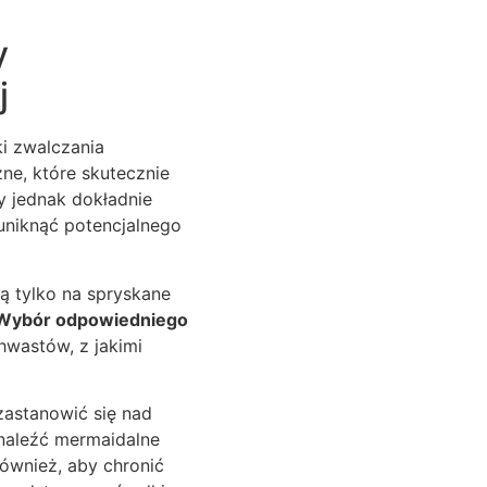
y
j
i zwalczania
ne, które skutecznie
y jednak dokładnie
 uniknąć potencjalnego
ą tylko na spryskane
Wybór odpowiedniego
wastów, z jakimi
astanowić się nad
naleźć mermaidalne
również, aby chronić