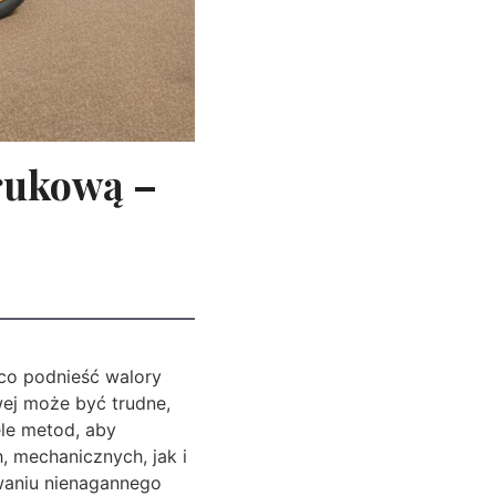
brukową –
co podnieść walory
wej może być trudne,
ele metod, aby
, mechanicznych, jak i
waniu nienagannego