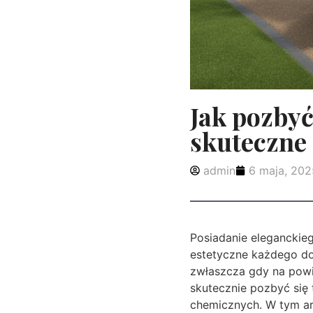
Jak pozbyć
skuteczne
admin
6 maja, 202
Posiadanie eleganckie
estetyczne każdego do
zwłaszcza gdy na powie
skutecznie pozbyć się
chemicznych. W tym a