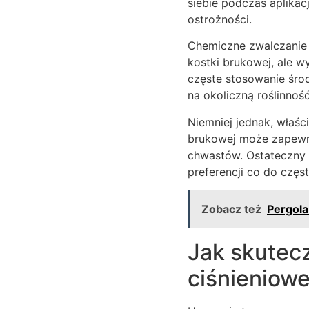
siebie podczas aplika
ostrożności.
Chemiczne zwalczanie
kostki brukowej, ale 
częste stosowanie śr
na okoliczną roślinność
Niemniej jednak, właśc
brukowej może zapewni
chwastów. Ostateczny 
preferencji co do częs
Zobacz też
Pergola
Jak skutec
ciśnieniowe