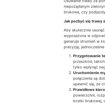
Usuwanie trawy za pom
niepożądanym zielonym
brukowa, czy podjazdy
Jak pozbyć się trawy 
Aby skutecznie usunąć 
wyposażona w odpowied
generuje strumień w ks
precyzję, jednocześnie
Przygotowanie t
przeszkód, takich
tylko wpłynąć neg
Uruchomienie myj
połączenia są dob
upewnić się, że c
Prawidłowe kiero
powierzchni, roz
kostki brukowej, 