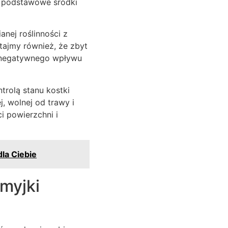
o podstawowe środki
anej roślinności z
tajmy również, że zbyt
i negatywnego wpływu
trolą stanu kostki
, wolnej od trawy i
i powierzchni i
dla Ciebie
myjki