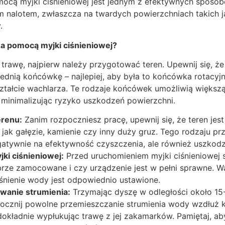
ocą myjki ciśnieniowej jest jednym z efektywnych sposob
 nalotem, zwłaszcza na twardych powierzchniach takich ja
.
za pomocą myjki ciśnieniowej?
trawę, najpierw należy przygotować teren. Upewnij się, że
nią końcówkę – najlepiej, aby była to końcówka rotacyjna
ztałcie wachlarza. Te rodzaje końcówek umożliwią większą
 minimalizując ryzyko uszkodzeń powierzchni.
erenu:
Zanim rozpoczniesz pracę, upewnij się, że teren jes
 jak gałęzie, kamienie czy inny duży gruz. Tego rodzaju p
atywnie na efektywność czyszczenia, ale również uszkodzi
ki ciśnieniowej:
Przed uruchomieniem myjki ciśnieniowej 
rze zamocowane i czy urządzenie jest w pełni sprawne. Wa
iśnienie wody jest odpowiednio ustawione.
wanie strumienia:
Trzymając dyszę w odległości około 1
pocznij powolne przemieszczanie strumienia wody wzdłuż 
dokładnie wypłukując trawę z jej zakamarków. Pamiętaj, a