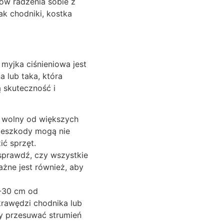
ów radzenia sobie z
k chodniki, kostka
 myjka ciśnieniowa jest
 lub taka, która
 skuteczność i
t wolny od większych
rzeszkody mogą nie
ć sprzęt.
sprawdź, czy wszystkie
żne jest również, aby
5-30 cm od
krawędzi chodnika lub
by przesuwać strumień