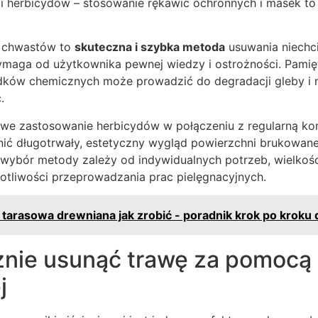
cji herbicydów – stosowanie rękawic ochronnych i masek t
 chwastów to
skuteczna i szybka metoda
usuwania niechci
wymaga od użytkownika pewnej wiedzy i ostrożności. Pamię
odków chemicznych może prowadzić do degradacji gleby 
.
iwe zastosowanie herbicydów w połączeniu z regularną kon
ć długotrwały, estetyczny wygląd powierzchni brukowanej
wybór metody zależy od indywidualnych potrzeb, wielkośc
totliwości przeprowadzania prac pielęgnacyjnych.
 tarasowa drewniana jak zrobić - poradnik krok po kroku 
znie usunąć trawę za pomocą 
j