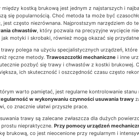
między kostką brukową jest jednym z najstarszych i najba
eszą się popularnością. Choć metoda ta może być czasochł
, jest często niezrównana. Najprostszym narzędziem do te
wania chwastów
, który pozwala na precyzyjne wycięcie niec
e jak motyki i skrobaki, również mogą okazać się przydatne
rawy polega na użyciu specjalistycznych urządzeń, które 
niż ręczne metody.
Trawoszczotki mechaniczne
i inne ur
utecznie pozbyć się trawy i chwastów z kostki brukowej. 
iększa, ich skuteczność i oszczędność czasu często reko
órym warto pamiętać, jest regularne kontrolowanie stanu 
egularność w wykonywaniu czynności usuwania trawy
za
, co znacznie ułatwi przyszłe prace.
uwania trawy są zalecane zwłaszcza dla dużych powierzch
prostu niepraktyczne.
Przy pomocy urządzeń mechanicz
tkę brukową, co jest nieocenione przy regularnym i inten