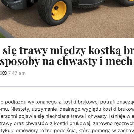
 się trawy między kostką 
 sposoby na chwasty i mech
5
7:47 am
go podjazdu wykonanego z kostki brukowej potrafi znaczą
mu. Niestety, utrzymanie idealnego wyglądu kostki bruko
rzchni pojawia się niechciana trawa i chwasty. Istnieje wi
 trawy oraz chwastów z kostki brukowej, zarówno ręcznych
rtykule omówimy różne podejścia, które pomogą w zacho