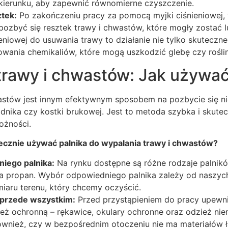
kierunku, aby zapewnić równomierne czyszczenie.
tek:
Po zakończeniu pracy za pomocą myjki ciśnieniowej,
 pozbyć się resztek trawy i chwastów, które mogły zostać 
niowej do usuwania trawy to działanie nie tylko skuteczne,
wania chemikaliów, które mogą uszkodzić glebę czy roślin
trawy i chwastów: Jak używać
astów jest innym efektywnym sposobem na pozbycie się nie
dnika czy kostki brukowej. Jest to metoda szybka i skut
ożności.
tecznie używać palnika do wypalania trawy i chwastów?
iego palnika:
Na rynku dostępne są różne rodzaje palnik
na propan. Wybór odpowiedniego palnika zależy od naszyc
iaru terenu, który chcemy oczyścić.
przede wszystkim:
Przed przystąpieniem do pracy upewnij
eż ochronną – rękawice, okulary ochronne oraz odzież nie
ównież, czy w bezpośrednim otoczeniu nie ma materiałów ł