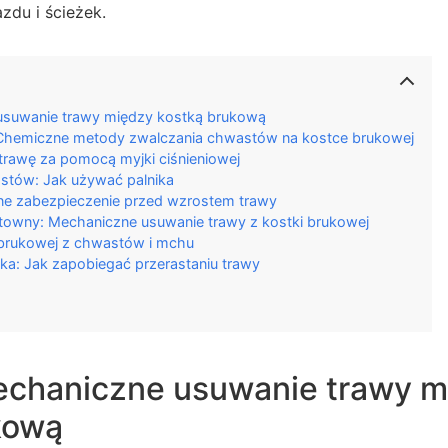
zdu i ścieżek.
usuwanie trawy między kostką brukową
 Chemiczne metody zwalczania chwastów na kostce brukowej
trawę za pomocą myjki ciśnieniowej
astów: Jak używać palnika
ne zabezpieczenie przed wzrostem trawy
ktowny: Mechaniczne usuwanie trawy z kostki brukowej
 brukowej z chwastów i mchu
tka: Jak zapobiegać przerastaniu trawy
echaniczne usuwanie trawy m
kową