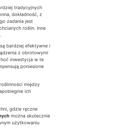
rdziej tradycyjnych
onna, dokładność, z
go zadania jest
hcianych roślin. Inne
.
są bardziej efektywne i
ządzenia z obrotowymi
Choć inwestycja w te
mpensują poniesione
roślinności między
pobiegnie ich
ni, gdzie ręczne
nych
można skutecznie
sywnym użytkowaniu