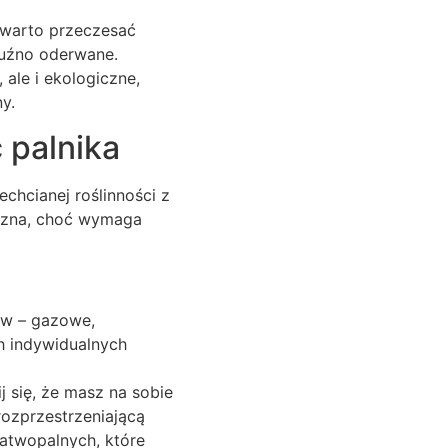
 warto przeczesać
luźno oderwane.
 ale i ekologiczne,
y.
 palnika
chcianej roślinności z
eczna, choć wymaga
ów – gazowe,
h indywidualnych
 się, że masz na sobie
rozprzestrzeniającą
atwopalnych, które