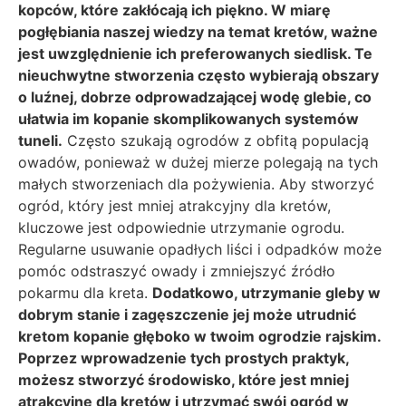
kopców, które zakłócają ich piękno. W miarę
pogłębiania naszej wiedzy na temat kretów, ważne
jest uwzględnienie ich preferowanych siedlisk. Te
nieuchwytne stworzenia często wybierają obszary
o luźnej, dobrze odprowadzającej wodę glebie, co
ułatwia im kopanie skomplikowanych systemów
tuneli.
Często szukają ogrodów z obfitą populacją
owadów, ponieważ w dużej mierze polegają na tych
małych stworzeniach dla pożywienia. Aby stworzyć
ogród, który jest mniej atrakcyjny dla kretów,
kluczowe jest odpowiednie utrzymanie ogrodu.
Regularne usuwanie opadłych liści i odpadków może
pomóc odstraszyć owady i zmniejszyć źródło
pokarmu dla kreta.
Dodatkowo, utrzymanie gleby w
dobrym stanie i zagęszczenie jej może utrudnić
kretom kopanie głęboko w twoim ogrodzie rajskim.
Poprzez wprowadzenie tych prostych praktyk,
możesz stworzyć środowisko, które jest mniej
atrakcyjne dla kretów i utrzymać swój ogród w