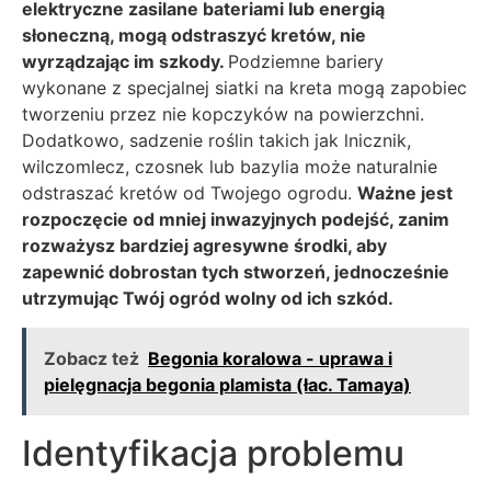
elektryczne zasilane bateriami lub energią
słoneczną, mogą odstraszyć kretów, nie
wyrządzając im szkody.
Podziemne bariery
wykonane z specjalnej siatki na kreta mogą zapobiec
tworzeniu przez nie kopczyków na powierzchni.
Dodatkowo, sadzenie roślin takich jak lnicznik,
wilczomlecz, czosnek lub bazylia może naturalnie
odstraszać kretów od Twojego ogrodu.
Ważne jest
rozpoczęcie od mniej inwazyjnych podejść, zanim
rozważysz bardziej agresywne środki, aby
zapewnić dobrostan tych stworzeń, jednocześnie
utrzymując Twój ogród wolny od ich szkód.
Zobacz też
Begonia koralowa - uprawa i
pielęgnacja begonia plamista (łac. Tamaya)
Identyfikacja problemu