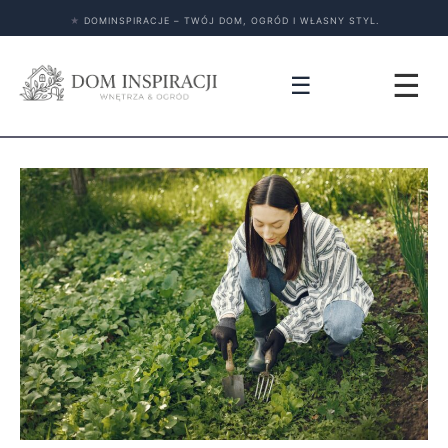
★
DOMINSPIRACJE – TWÓJ DOM, OGRÓD I WŁASNY STYL.
☰
☰