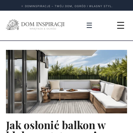
★
DOMINSPIRACJE – TWÓJ DOM, OGRÓD I WŁASNY STYL.
☰
☰
Jak osłonić balkon w