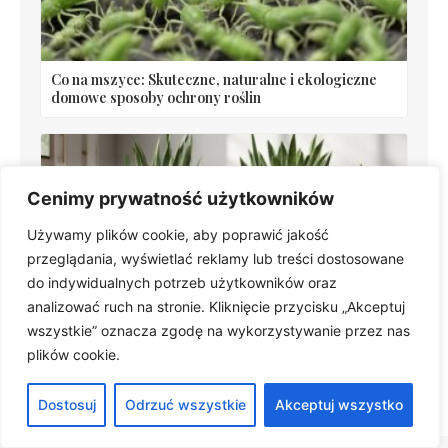
Co na mszyce: Skuteczne, naturalne i ekologiczne
domowe sposoby ochrony roślin
Cenimy prywatność użytkowników
Używamy plików cookie, aby poprawić jakość
przeglądania, wyświetlać reklamy lub treści dostosowane
do indywidualnych potrzeb użytkowników oraz
analizować ruch na stronie. Kliknięcie przycisku „Akceptuj
Sansewieria podlewanie: kluczowe wskazówki dla
zdrowia roślin doniczkowych
wszystkie” oznacza zgodę na wykorzystywanie przez nas
plików cookie.
Dostosuj
Odrzuć wszystkie
Akceptuj wszystko