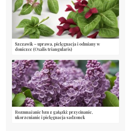
Szczawik – uprawa, pielęgnacja i odmiany w
doniczce (Oxalis triangularis)
Rozmnażanie bzu z gałązki: przycinanie,
ukorzenianie i pielęgnacja sadzonek